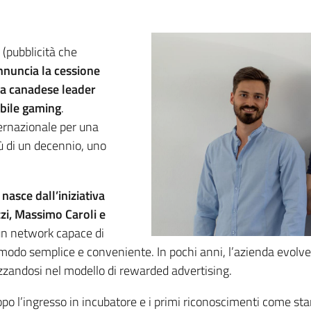
 (pubblicità che
nnuncia la cessione
da canadese leader
obile gaming
.
ernazionale per una
iù di un decennio, uno
sce dall’iniziativa
zzi, Massimo Caroli e
 un network capace di
in modo semplice e conveniente. In pochi anni, l’azienda evolv
izzandosi nel modello di rewarded advertising.
 Dopo l’ingresso in incubatore e i primi riconoscimenti come s