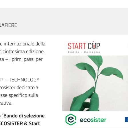
GNAFIERE
one internazionale della
diciottesima edizione,
sa – I primi passi per
 TTIP – TECHNOLOGY
ister dedicato a
sse specifico sulla
vativa.
 “
Bando di selezione
 ECOSISTER & Start