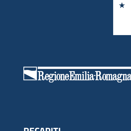
Va
RECAPITI