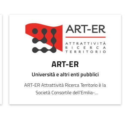
ART-ER
Università e altri enti pubblici
ART-ER Attrattività Ricerca Territorio è la
Società Consortile dell’Emilia-
Romagna nata per favorire la crescita
sostenibile della regione attr