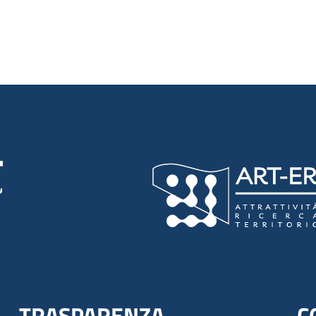
luta 5 stelle su 5
TRASPARENZA
C