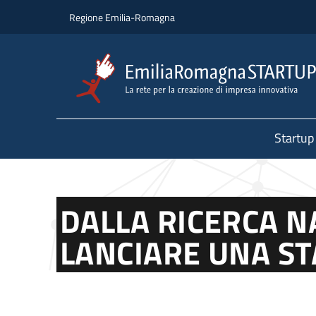
Salta al contenuto principale
Salta al piè di pagina
Regione Emilia-Romagna
Startup
DALLA RICERCA NA
LANCIARE UNA S