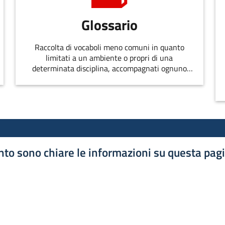
Glossario
Raccolta di vocaboli meno comuni in quanto
limitati a un ambiente o propri di una
determinata disciplina, accompagnati ognuno
dalla spiegazione del significato o da altre
osservazioni.
to sono chiare le informazioni su questa pag
luta 1 stelle su 5
luta 2 stelle su 5
luta 3 stelle su 5
luta 4 stelle su 5