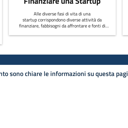
Finanziare una Startup
Alle diverse fasi di vita di una
startup corrispondono diverse attività da
finanziare, fabbisogni da affrontare e fonti di
finanziamento disponibili
to sono chiare le informazioni su questa pag
luta 1 stelle su 5
luta 2 stelle su 5
luta 3 stelle su 5
luta 4 stelle su 5
luta 5 stelle su 5