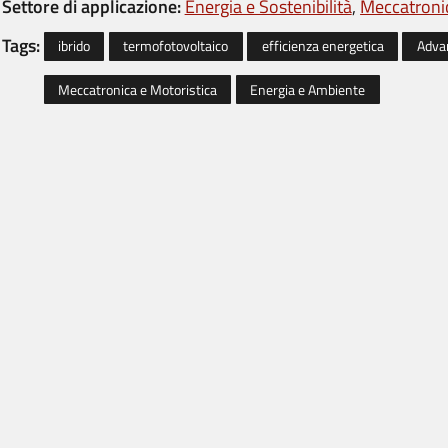
Settore di applicazione:
Energia e Sostenibilità
Meccatronic
Tags:
ibrido
termofotovoltaico
efficienza energetica
Adva
Meccatronica e Motoristica
Energia e Ambiente