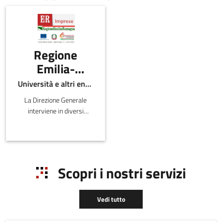
Regione
Emilia-
Romagna -
Università e altri enti pubblici
Direzione
La Direzione Generale
Generale
interviene in diversi
economia
ambiti inerenti lo sviluppo
del sistema produttivo e
della
distributivo sul territorio
conoscenza,
regionale, la valutazi
del lavoro e
Scopri i nostri servizi
dell'impresa
Vedi tutto