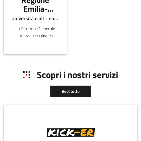
Emilia-
Romagna -
Università e altri enti pubblici
Direzione
La Direzione Generale
Generale
interviene in diversi
economia
ambiti inerenti lo sviluppo
del sistema produttivo e
della
distributivo sul territorio
conoscenza,
regionale, la valutazi
del lavoro e
Scopri i nostri servizi
dell'impresa
Vedi tutto