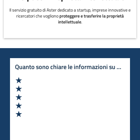
Il servizio gratuito di Aster dedicato a startup, imprese innovative e
ricercatori che vogliono
proteggere e trasferire la proprietà
intellettuale
.
Quanto sono chiare le informazioni su questa 
Valuta 1 stelle su 5
Valuta 2 stelle su 5
Valuta 3 stelle su 5
Valuta 4 stelle su 5
Valuta 5 stelle su 5