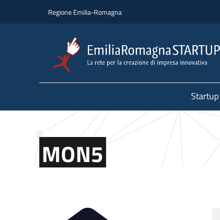
Salta al contenuto principale
Salta al piè di pagina
Regione Emilia-Romagna
Startup
MON5