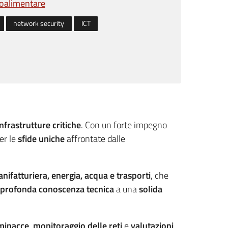
oalimentare
network security
ICT
nfrastrutture critiche
. Con un forte impegno
er le
sfide uniche
affrontate dalle
ifatturiera, energia, acqua e trasporti
, che
profonda conoscenza tecnica
a una
solida
 minacce
,
monitoraggio delle reti
e
valutazioni