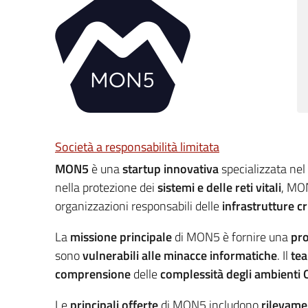
Società a responsabilità limitata
MON5
è una
startup innovativa
specializzata ne
nella protezione dei
sistemi e delle reti vitali
, MO
organizzazioni responsabili delle
infrastrutture cr
La
missione principale
di MON5 è fornire una
pro
sono
vulnerabili alle minacce informatiche
. Il
tea
comprensione
delle
complessità degli ambienti 
Le
principali offerte
di MON5 includono
rilevame