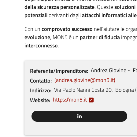
della sicurezza personalizzate
. Queste
soluzioni
potenziali
derivanti dagli
attacchi informatici alle
Con un
comprovato successo
nell’aiutare le orga
evoluzione
, MON5 è un
partner di fiducia
impegn
interconnesso
.
Andrea
Giovine
F
Referente/Imprenditore
andrea.giovine@mon5.it
Contatto
Via Paolo Nanni Costa
20
,
Bologna
(
Indirizzo
https://mon5.it
Website