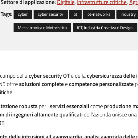
Settore di applicazione:
Digitale
Infrastrutture critiche
Agr
Tags:
cyber
cyber security
ot
ot-networks
industry
Meccatronica e Motoristica
ICT, Industria Creativa e Design
l campo della
cyber security OT
e della
cybersicurezza delle i
N5 offre
soluzioni complete
e
competenze personalizzate
p
itiche
.
tezione robusta
per i
servizi essenziali
come
produzione man
m di ingegneri altamente qualificati
dell'azienda unisce una
OT
.
nto delle intrusioni all'avanguardia
,
analisi avanzata delle