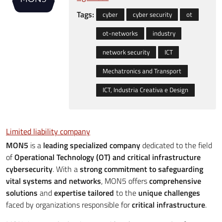
Tags:
cyber
cyber security
ot
ot-networks
industry
network security
ICT
Mechatronics and Transport
ICT, Industria Creativa e Design
Limited liability company
MON5
is a
leading specialized company
dedicated to the field
of
Operational Technology (OT) and critical infrastructure
cybersecurity
. With a
strong commitment to safeguarding
vital systems and networks
, MON5 offers
comprehensive
solutions
and
expertise tailored
to the
unique challenges
faced by organizations responsible for
critical infrastructure
.