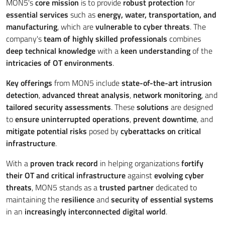
MON5's
core mission
is to provide
robust protection
for
essential services
such as
energy, water, transportation, and
manufacturing
, which are
vulnerable to cyber threats
. The
company's
team of highly skilled professionals
combines
deep technical knowledge
with a
keen understanding
of the
intricacies of OT environments
.
Key offerings
from MON5 include
state-of-the-art intrusion
detection
,
advanced threat analysis
,
network monitoring
, and
tailored security assessments
. These
solutions
are designed
to
ensure uninterrupted operations
,
prevent downtime
, and
mitigate potential risks
posed by
cyberattacks on critical
infrastructure
.
With a
proven track record
in helping organizations
fortify
their OT and critical infrastructure
against
evolving cyber
threats
, MON5 stands as a
trusted partner
dedicated to
maintaining the
resilience
and
security of essential systems
in an
increasingly interconnected digital world
.