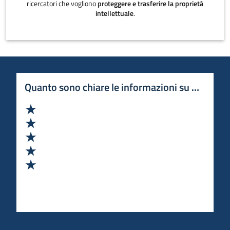
ricercatori che vogliono
proteggere e trasferire la proprietà
intellettuale
.
Quanto sono chiare le informazioni su questa 
Valuta 1 stelle su 5
Valuta 2 stelle su 5
Valuta 3 stelle su 5
Valuta 4 stelle su 5
Valuta 5 stelle su 5