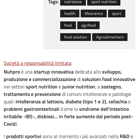
Tags:
nutrizione
sport nutrition
health
lifescience
sport
food
agrifood
food solution
Agroalimentare
Società a responsabilità limitata
Nuhpro
è una
startup innovativa
dedicata allo
sviluppo,
produzione e commercializzazione
di
soluzioni food innovative
nei settori
sport nutrition
e
junior nutrition
; a
sostegno,
trattamento e prevenzione
di comuni intolleranze e patologie
quali:
intolleranza al lattosio, diabete (tipo 1 e 2), celiachia
e
problemi gastrointestinali
(come la
sindrome dell'intestino
irritabile -IBS-, disbiosi... in forte aumento dal periodo post-
Covid
).
I
prodotti sportivi
sono al momento i più avanzati nella
R&D
e