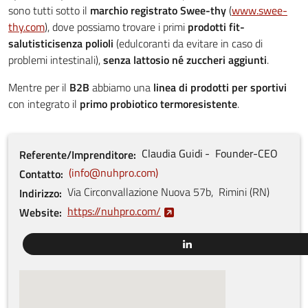
sono tutti sotto il
marchio registrato Swee-thy
(
www.swee-
thy.com
), dove possiamo trovare i primi
prodotti fit-
salutistici
senza polioli
(edulcoranti da evitare in caso di
problemi intestinali),
senza lattosio né zuccheri aggiunti
.
Mentre per il
B2B
abbiamo una
linea di prodotti per sportivi
con integrato il
primo probiotico termoresistente
.
Claudia
Guidi
Founder-CEO
Referente/Imprenditore
info@nuhpro.com
Contatto
Via Circonvallazione Nuova
57b
,
Rimini
(
RN
)
Indirizzo
https://nuhpro.com/
Website