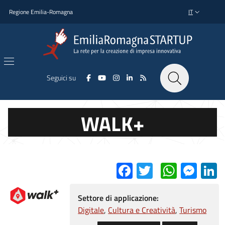
Salta al contenuto principale
Salta al piè di pagina
Regione Emilia-Romagna
IT
SELETTORE L
Seguici su
WALK+
Facebook
Twitter
Whats
Mes
L
Settore di applicazione:
Digitale
Cultura e Creatività
Turismo