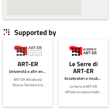
Supported by
ART-ER
Le Serre di
ART-ER
Università e altri enti pubblici
Acceleratori e incubatori di in-ER
ART-ER Attrattività
Ricerca Territorio è la
Le Serre di ART-ER
Società Consortile
offrono un nuovo modello
dell’Emilia-
di accelerazione snello e
Romagna nata per
flessibile caratterizzato
favorire la crescita
da percorsi di