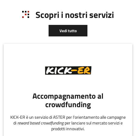
sostenibile della regione
accompagnamento che
attr
rispondono ai fabbisogni
Scopri i nostri servizi
delle varie fasi di sviluppo
di una startup.
Vedi tutto
Accompagnamento al
crowdfunding
KICK-ER è un servizio di ASTER per l'orientamento alle campagne
di
reward based crowdfunding
per lanciare sul mercato servizi e
prodotti innovativi.