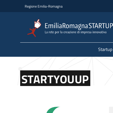
Salta al contenuto principale
Salta al piè di pagina
Regione Emilia-Romagna
Startup
STARTYOUUP