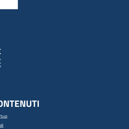
ONTENUTI
rtup
di