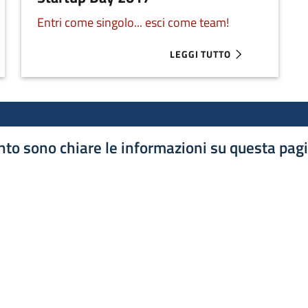
Entri come singolo... esci come team!
LEGGI TUTTO
2018
ABOUT STARTUP DAY 2017
to sono chiare le informazioni su questa pag
luta 1 stelle su 5
luta 2 stelle su 5
luta 3 stelle su 5
luta 4 stelle su 5
luta 5 stelle su 5