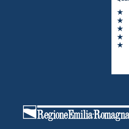
Cartografi.
Va
Va
Va
Va
Va