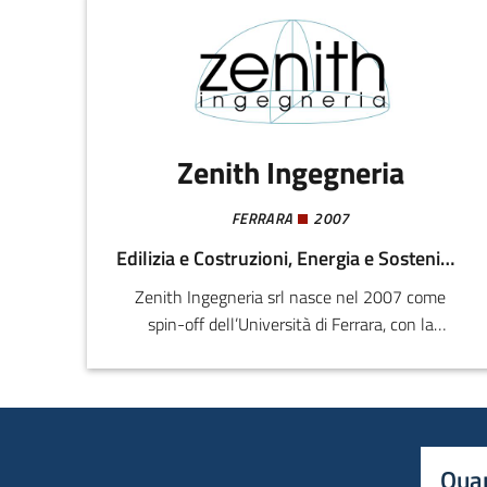
Zenith Ingegneria
FERRARA
2007
Edilizia e Costruzioni, Energia e Sostenibilità
Zenith Ingegneria srl nasce nel 2007 come
spin-off dell’Università di Ferrara, con la
missione di fornire soluzioni avanzate
nell’ambito del rilevamento geometrico e del
monitoraggio delle deformazioni delle strutture
e del territorio. Il settore di attività della società
è pertanto quello della Topografia e della
Quan