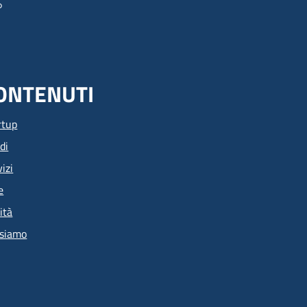
ONTENUTI
rtup
di
izi
e
ità
 siamo