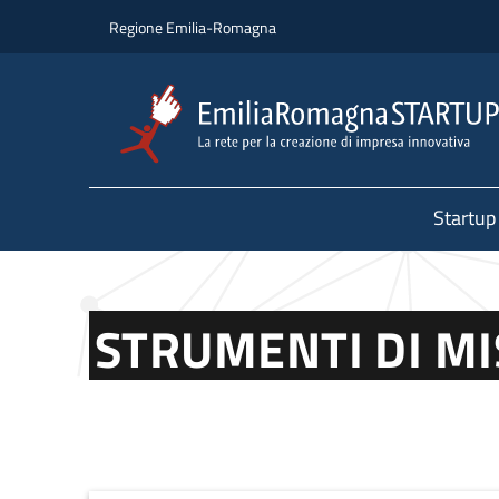
Salta al contenuto principale
Salta al piè di pagina
Regione Emilia-Romagna
Startup
STRUMENTI DI M