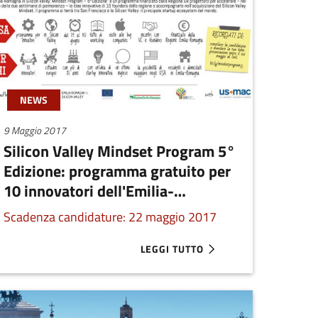
NEWS
9 Maggio 2017
Silicon Valley Mindset Program 5°
Edizione: programma gratuito per
10 innovatori dell'Emilia-
Romagna!
Scadenza candidature: 22 maggio 2017
LEGGI TUTTO
 DI ACCELERAZIONE GRATUITO THE STARTUP TRAINING
ABOUT SILICON VALLEY MINDSET P