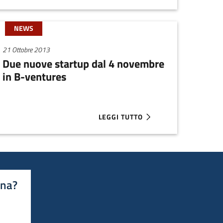
NEWS
21 Ottobre 2013
Due nuove startup dal 4 novembre
in B-ventures
LEGGI TUTTO
MPRESA, 3 GIORNATE DI FORMAZIONE
ABOUT DUE NUOVE STARTUP DAL 4
ina?