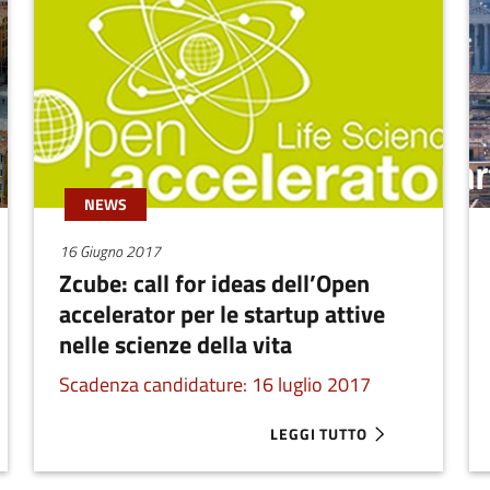
NEWS
16 Giugno 2017
Zcube: call for ideas dell’Open
accelerator per le startup attive
nelle scienze della vita
Scadenza candidature: 16 luglio 2017
LEGGI TUTTO
E LA CALL DI BARCAMPER VENTURES
ABOUT ZCUBE: CALL FOR IDE