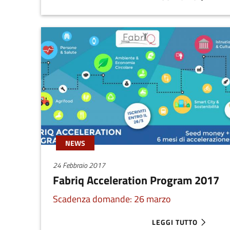
ABOUT MANIFESTAZIO
NEWS
24 Febbraio 2017
Fabriq Acceleration Program 2017
Scadenza domande: 26 marzo
LEGGI TUTTO
ABOUT FABRIQ ACCE