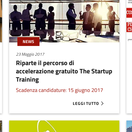
percorso di pre-accelerazione di 20 settimane
che aiuta le startup a definire strategie, entrare
sul mercato e presentarsi agli investitori. Attiva
su Milano, Bologna, Torino e Roma.
NEWS
23 Maggio 2017
Riparte il percorso di
accelerazione gratuito The Startup
Training
Scadenza candidature: 15 giugno 2017
LEGGI TUTTO
ACCESSO ALL'INCUBATORE LE SERRE DI ASTER
ABOUT RIPARTE IL PERCORSO