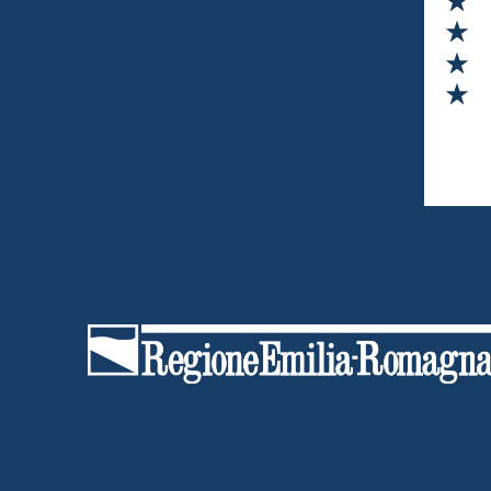
Va
Va
Va