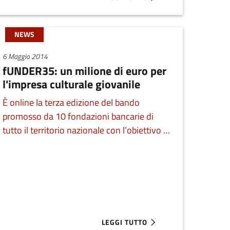
E DI DEMOCENTER
ABOUT AXA PREVENTION WITH IMP
NEWS
6 Maggio 2014
fUNDER35: un milione di euro per
l'impresa culturale giovanile
È online la terza edizione del bando
promosso da 10 fondazioni bancarie di
tutto il territorio nazionale con l’obiettivo di
sostenere l’impresa culturale giovanile. La
deadline per presentare le domande è il 16
giugno 2014.
LEGGI TUTTO
ROGRAM
ABOUT FUNDER35: UN MILIONE DI 