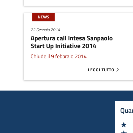
NEWS
22 Gennaio 2014
Apertura call Intesa Sanpaolo
Start Up Initiative 2014
Chiude il 9 febbraio 2014
LEGGI TUTTO
ABOUT APERTURA CALL
Quan
Va
Va