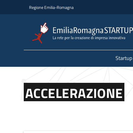
Salta al contenuto principale
Salta al piè di pagina
Regione Emilia-Romagna
Startup
ACCELERAZIONE