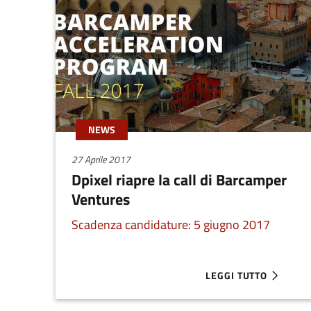
NEWS
27 Aprile 2017
Dpixel riapre la call di Barcamper
Ventures
Scadenza candidature: 5 giugno 2017
LEGGI TUTTO
ABOUT DPIXEL RIAPR