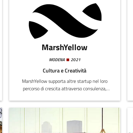
MarshYellow
MODENA
2021
Cultura e Creatività
MarshYellow supporta altre startup nel loro
percorso di crescita attraverso consulenza,
formazione, networking e mentoring. Propone
due programmi principali: CProgram, un
incubatore ibrido che combina un videocorso on
demand, mentoring dedicato e attività di
networking settimanale; MProgram, un