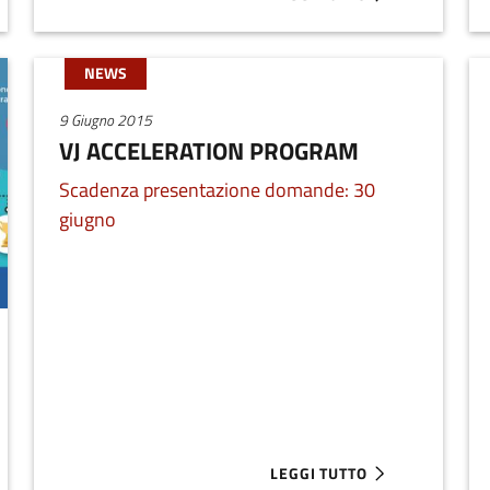
NE D'INTERESSE PER PERCORSI DI ACCELERAZIONE NELLA RET
ABOUT IMPACT GROWTH
NEWS
9 Giugno 2015
VJ ACCELERATION PROGRAM
Scadenza presentazione domande: 30
giugno
LEGGI TUTTO
LERATION PROGRAM 2017
ABOUT VJ ACCELERATION P