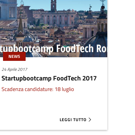
NEWS
24 Aprile 2017
Startupbootcamp FoodTech 2017
Scadenza candidature: 18 luglio
LEGGI TUTTO
AS DELL’OPEN ACCELERATOR PER LE STARTUP ATTIVE NELLE SCIE
ABOUT STARTUPBOOTCAMP FOODTE