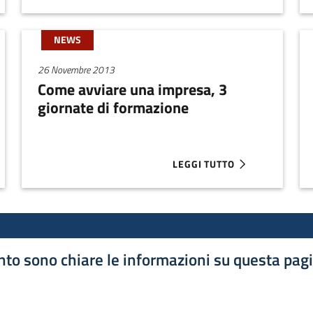
NEWS
26 Novembre 2013
Come avviare una impresa, 3
giornate di formazione
LEGGI TUTTO
 INTESA SANPAOLO START UP INITIATIVE 2014
ABOUT COME AVVIARE UNA I
to sono chiare le informazioni su questa pag
luta 1 stelle su 5
luta 2 stelle su 5