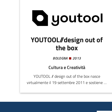
YOUTOOL//design out of
the box
BOLOGNA
2013
Cultura e Creatività
YOUTOOL // design out of the box nasce
virtualmente il 19 settembre 2011 e sostiene la
passione per il design quale valore e strumento
che trasforma le idee in prodotti funzionali e
senza tempo.YOUTOOL// design out of the box è
una rete di professionisti della comunicazione