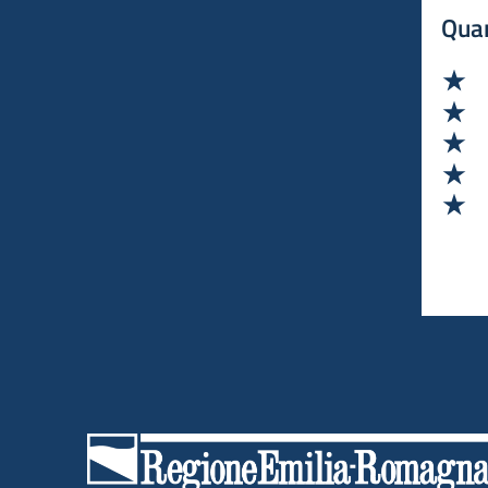
che offre alle aziende progetti innovativi e
Quan
servizi di ideazione, comunicazione e vendita.
Va
Va
Va
Va
Va