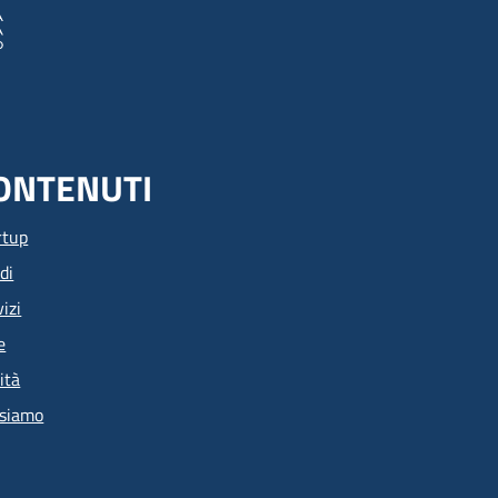
ONTENUTI
rtup
di
izi
e
ità
 siamo