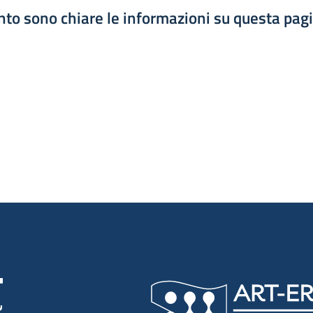
to sono chiare le informazioni su questa pag
luta 1 stelle su 5
luta 2 stelle su 5
luta 3 stelle su 5
luta 4 stelle su 5
luta 5 stelle su 5