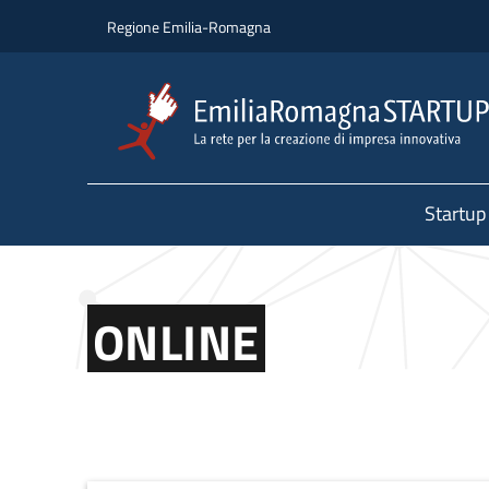
Salta al contenuto principale
Salta al piè di pagina
Regione Emilia-Romagna
Startup
ONLINE