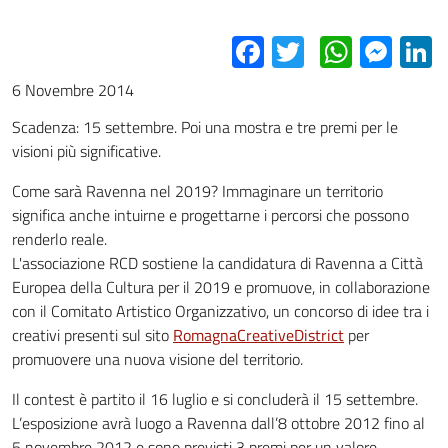
Facebook
Twitter
Whats
Mes
L
6 Novembre 2014
Scadenza: 15 settembre. Poi una mostra e tre premi per le
visioni più significative.
Come sarà Ravenna nel 2019? Immaginare un territorio
significa anche intuirne e progettarne i percorsi che possono
renderlo reale.
L'associazione RCD sostiene la candidatura di Ravenna a Città
Europea della Cultura per il 2019 e promuove, in collaborazione
con il Comitato Artistico Organizzativo, un concorso di idee tra i
creativi presenti sul sito
RomagnaCreativeDistrict
per
promuovere una nuova visione del territorio.
Il contest è partito il 16 luglio e si concluderà il 15 settembre.
L’esposizione avrà luogo a Ravenna dall’8 ottobre 2012 fino al
5 novembre 2012 e sono previsti 3 premi per un valore