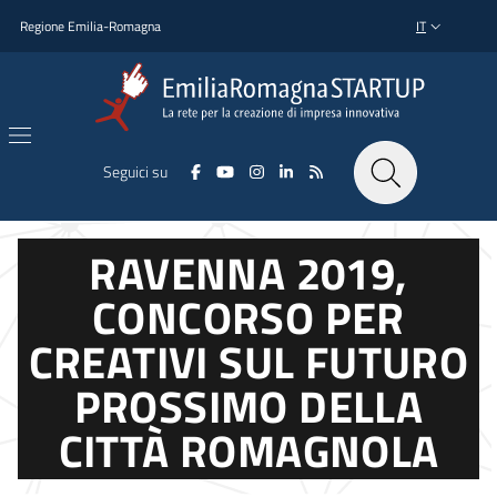
Salta al contenuto principale
Salta al piè di pagina
Regione Emilia-Romagna
IT
SELETTORE L
Seguici su
RAVENNA 2019,
CONCORSO PER
CREATIVI SUL FUTURO
PROSSIMO DELLA
CITTÀ ROMAGNOLA