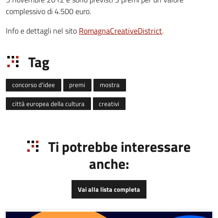
complessivo di 4.500 euro.
Info e dettagli nel sito
RomagnaCreativeDistrict
.
Tag
concorso d'idee
premi
mostra
città europea della cultura
creativi
Ti potrebbe interessare
anche:
Vai alla lista completa