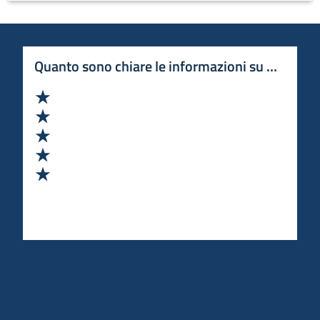
Quanto sono chiare le informazioni su questa 
Valuta 1 stelle su 5
Valuta 2 stelle su 5
Valuta 3 stelle su 5
Valuta 4 stelle su 5
Valuta 5 stelle su 5