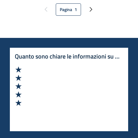
Pagina
1
Pagina precedente
Pagina attuale
Pagina successiva
Quanto sono chiare le informazioni su questa 
Valuta 1 stelle su 5
Valuta 2 stelle su 5
Valuta 3 stelle su 5
Valuta 4 stelle su 5
Valuta 5 stelle su 5