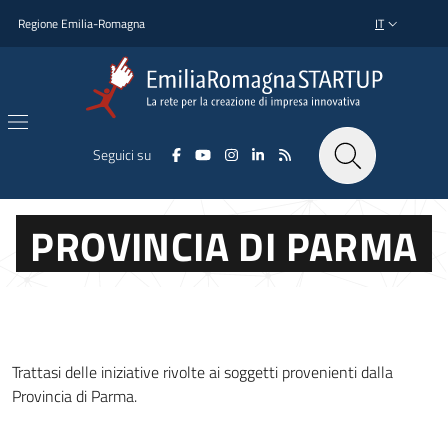
Salta al contenuto principale
Salta al piè di pagina
Regione Emilia-Romagna
IT
SELETTORE L
Seguici su
PROVINCIA DI PARMA
Trattasi delle iniziative rivolte ai soggetti provenienti dalla
Provincia di Parma.