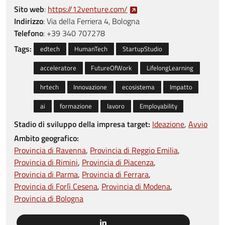
Sito web
:
https://12venture.com/
Indirizzo
:
Via della Ferriera 4, Bologna
Telefono
:
+39 340 707278
Tags:
edtech
HumanTech
StartupStudio
acceleratore
FutureOfWork
LifelongLearning
hrtech
Innovazione
ecosistema
Impatto
ai
formazione
lavoro
Employability
Stadio di sviluppo della impresa target:
Ideazione
Avvio
Ambito geografico:
Provincia di Ravenna
Provincia di Reggio Emilia
Provincia di Rimini
Provincia di Piacenza
Provincia di Parma
Provincia di Ferrara
Provincia di Forlì Cesena
Provincia di Modena
Provincia di Bologna