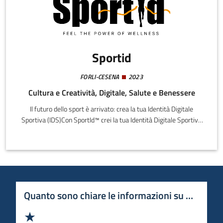
Sportid
FORLI-CESENA
2023
Cultura e Creatività, Digitale, Salute e Benessere
Il futuro dello sport è arrivato: crea la tua Identità Digitale
Sportiva (IDS)Con SportId™ crei la tua Identità Digitale Sportiva
(IDS).Usa la tua IDS per sviluppare le tue abilità tecniche grazie
alle certificazioni dei maestri di ogni disciplina sportiva seguendo
i parametri Federali e sfrutta un accesso semplificato e
personalizzato a tutti i servizi offerti dal primo Ecosistema
Digitale Sportivo al mondo (EDS).
Quanto sono chiare le informazioni su questa 
Valuta 1 stelle su 5