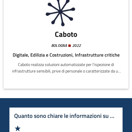
Caboto
BOLOGNA
2022
Digitale, Edilizia e Costruzioni, Infrastrutture critiche
Caboto realizza soluzioni automatizzate per l'ispezione di
infrastrutture sensibili, prive di personale o caratterizzate da un
elevato rischio.Caboto ha realizzato un sistema per l'ispezione
automatica delle infrastrutture sensibili o a forte rischio, basato
su droni o robot quadrupedi, una sensoristica avanzata, algoritmi
di intelligenza artificiale e anomaly detection, e una piattaforma
nel metaverso per la fruizione dei dati, rappresentati sul gemello
digitale dell'infrastruttura target.
Quanto sono chiare le informazioni su questa 
Valuta 1 stelle su 5