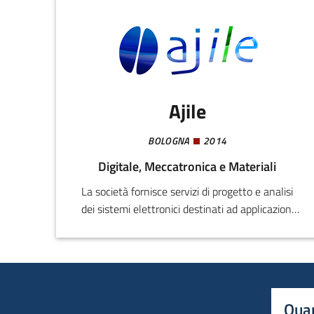
Ajile
BOLOGNA
2014
Digitale, Meccatronica e Materiali
La società fornisce servizi di progetto e analisi
dei sistemi elettronici destinati ad applicazioni
mission-critical, quali: elettromedicali; sistemi di
trasporto; macchine automatiche; veicoli
industriali; sistemi per l’energia.
Quan