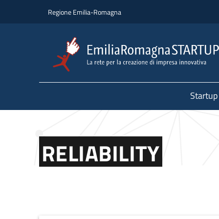
Salta al contenuto principale
Salta al piè di pagina
Regione Emilia-Romagna
Startup
RELIABILITY