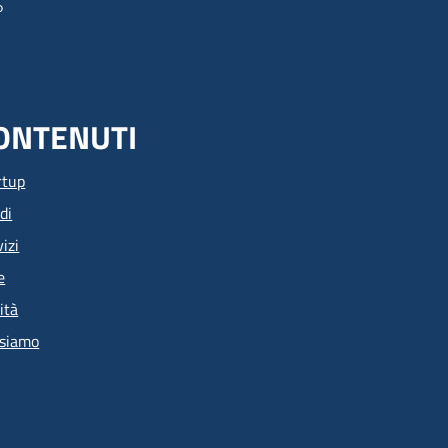
ONTENUTI
rtup
di
izi
e
ità
 siamo