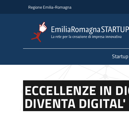
Salta al contenuto principale
Salta al piè di pagina
Regione Emilia-Romagna
Startup
ECCELLENZE IN DI
DIVENTA DIGITAL'