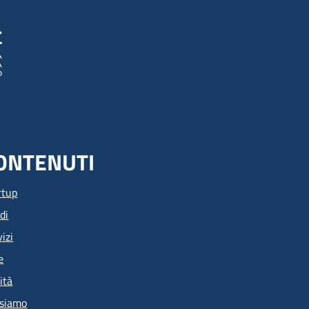
ONTENUTI
rtup
di
izi
e
ità
 siamo