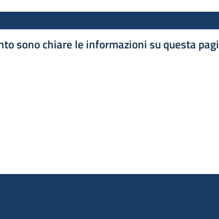
to sono chiare le informazioni su questa pag
luta 1 stelle su 5
luta 2 stelle su 5
luta 3 stelle su 5
luta 4 stelle su 5
luta 5 stelle su 5