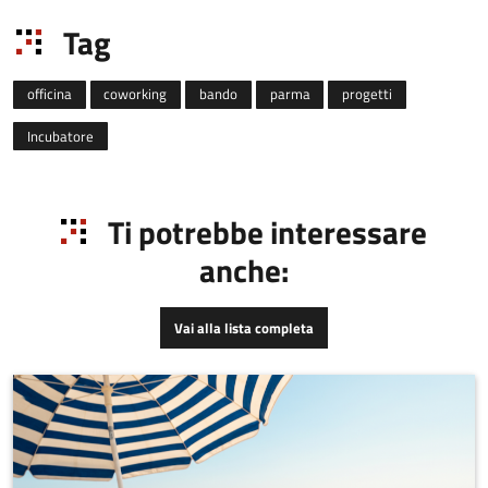
Tag
officina
coworking
bando
parma
progetti
Incubatore
Ti potrebbe interessare
anche:
Vai alla lista completa