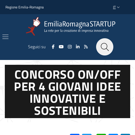
Salta al contenuto principale
Salta al piè di pagina
Regione Emilia-Romagna
IT
SELETTORE L
Seguici su
CONCORSO ON/OFF
PER 4 GIOVANI IDEE
INNOVATIVE E
SOSTENIBILI