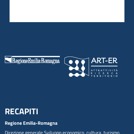
RECAPITI
Menu Footer
Regione Emilia-Romagna
Direzione generale Sviluppo economico, cultura, turismo