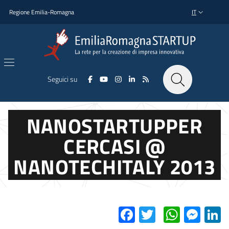
Salta al contenuto principale
Salta al piè di pagina
Regione Emilia-Romagna
IT
SELETTORE L
Seguici su
NANOSTARTUPPER
CERCASI @
NANOTECHITALY 2013
Facebook
Twitter
Whats
Mes
L