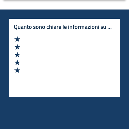
Quanto sono chiare le informazioni su questa 
Valuta 1 stelle su 5
Valuta 2 stelle su 5
Valuta 3 stelle su 5
Valuta 4 stelle su 5
Valuta 5 stelle su 5