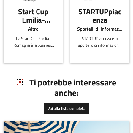
Start Cup
STARTUPpiac
Emilia-
enza
Romagna
Altro
Sportelli di informazione
La Start Cup Emilia-
STARTUPiacenza è lo
Romagna è la business
sportello di informazione,
plan competition
accoglienza,
dell’Emilia-Romagna,
orientamento, animazione
affiliata al PNI-Premio
e promozione territoriale
Nazionale per
per favorire l'avvio di
l'Innovazione.
nuove impr
Ti potrebbe interessare
anche:
Vai alla lista completa