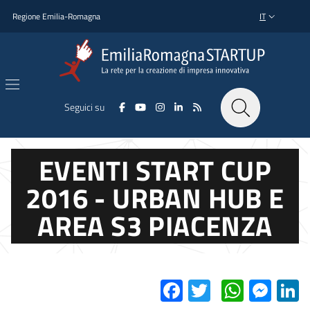
Salta al contenuto principale
Salta al piè di pagina
Regione Emilia-Romagna
IT
SELETTORE L
Seguici su
EVENTI START CUP
2016 - URBAN HUB E
AREA S3 PIACENZA
Facebook
Twitter
Whats
Mes
L