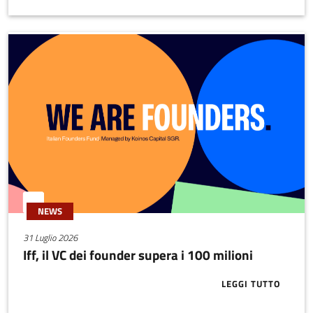
NEWS
31 Luglio 2026
Iff, il VC dei founder supera i 100 milioni
LEGGI TUTTO
ABOUT IFF, I