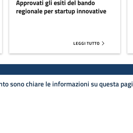
Approvati gli esiti del bando
regionale per startup innovative
LEGGI TUTTO
 FOUNDER SUPERA I 100 MILIONI
ABOUT APPROVATI GLI ESITI
to sono chiare le informazioni su questa pag
luta 1 stelle su 5
luta 2 stelle su 5
luta 3 stelle su 5
luta 4 stelle su 5
luta 5 stelle su 5