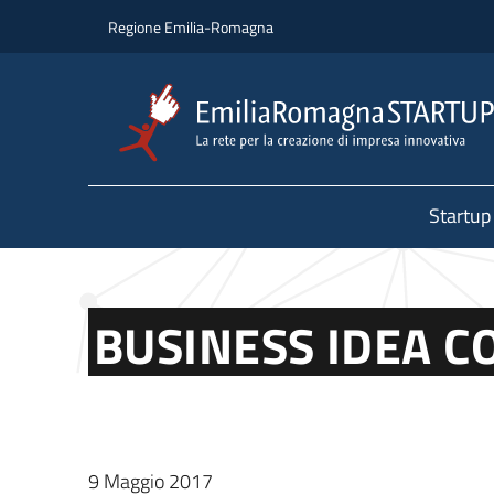
Salta al contenuto principale
Salta al piè di pagina
Regione Emilia-Romagna
Startup
BUSINESS IDEA C
9 Maggio 2017