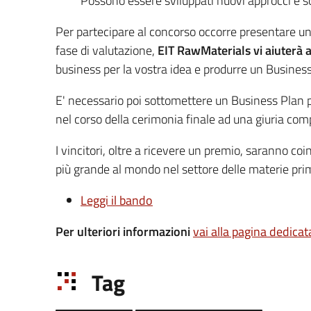
Possono essere sviluppati nuovi approcci e sol
Per partecipare al concorso occorre presentare un'
fase di valutazione,
EIT RawMaterials vi aiuterà 
business per la vostra idea e produrre un Busines
E' necessario poi sottomettere un Business Plan p
nel corso della cerimonia finale ad una giuria comp
I vincitori, oltre a ricevere un premio, saranno coi
più grande al mondo nel settore delle materie pri
Leggi il bando
Per ulteriori informazioni
vai alla pagina dedicat
Tag