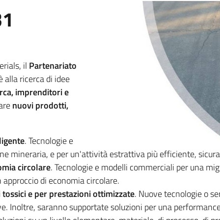
31
ials, il
Partenariato
 è alla ricerca di idee
erca, imprenditori e
pare
nuovi prodotti,
ligente
. Tecnologie e
 mineraria, e per un'attività estrattiva più efficiente, sicura
omia circolare
. Tecnologie e modelli commerciali per una migl
un approccio di economia circolare.
i tossici e per prestazioni ottimizzate
. Nuove tecnologie o ser
ave. Inoltre, saranno supportate soluzioni per una performance o