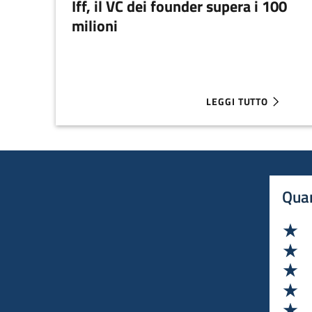
Iff, il VC dei founder supera i 100
milioni
LEGGI TUTTO
ABOUT IFF, IL VC DEI
Quan
Va
Va
Va
Va
Va