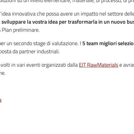
uzioni su un livello elementare, materiale, di processo, di pro
idea innovativa che possa avere un impatto nel settore delle
a sviluppare la vostra idea per trasformarla in un nuovo bu
s Plan preliminare.
er un secondo stage di valutazione. I
5 team migliori selezio
osta da partner industriali.
nvolti in vari eventi organizzati dalla
EIT RawMaterials
e avra
me.
a