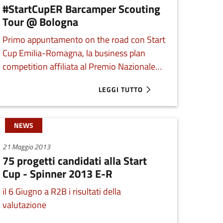
#StartCupER Barcamper Scouting
Tour @ Bologna
Primo appuntamento on the road con Start
Cup Emilia-Romagna, la business plan
competition affiliata al Premio Nazionale
per l’Innovazione. Ci si vede nel cuore della
LEGGI TUTTO
MPER SCOUTING TOUR @ FERRARA
ABOUT #STARTCUPER BARCAMPER 
zona universitaria di Bologna, in Piazza
Scaravilli.
NEWS
21 Maggio 2013
75 progetti candidati alla Start
Cup - Spinner 2013 E-R
il 6 Giugno a R2B i risultati della
valutazione