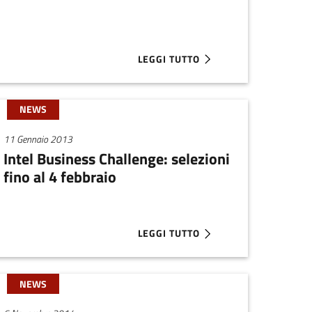
LEGGI TUTTO
 NUOVE IDEE NUOVE IMPRESE. FORUM 2013
ABOUT 75 PROGETTI CANDIDATI ALL
NEWS
11 Gennaio 2013
Intel Business Challenge: selezioni
fino al 4 febbraio
LEGGI TUTTO
SO NUOVE IDEE NUOVE IMPRESE 2013: 38.000€ AI VINCITORI
ABOUT INTEL BUSINESS CHALLENGE:
NEWS