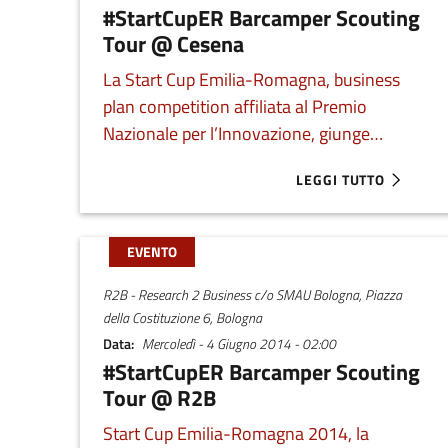
#StartCupER Barcamper Scouting
Tour @ Cesena
La Start Cup Emilia-Romagna, business
plan competition affiliata al Premio
Nazionale per l’Innovazione, giunge
finalmente in Romagna. Prenota ora il tuo
LEGGI TUTTO
ABOUT #STARTCUPER
appuntamento coi Barcamper a CesenaLab.
EVENTO
R2B - Research 2 Business c/o SMAU Bologna, Piazza
della Costituzione 6, Bologna
Data
Mercoledì - 4 Giugno 2014 - 02:00
#StartCupER Barcamper Scouting
Tour @ R2B
Start Cup Emilia-Romagna 2014, la