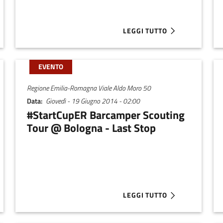
LEGGI TUTTO
UO PROGETTO ALLA START CUP EMILIA-ROMAGNA 2017
ABOUT UNA BUSINESS PLAN 
EVENTO
Regione Emilia-Romagna Viale Aldo Moro 50
Data
Giovedì - 19 Giugno 2014 - 02:00
#StartCupER Barcamper Scouting
Tour @ Bologna - Last Stop
LEGGI TUTTO
15 TORNA NUOVE IDEE NUOVE IMPRESE
ABOUT #STARTCUPER BARCA