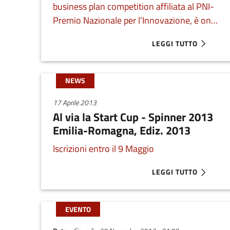
business plan competition affiliata al PNI-
Premio Nazionale per l’Innovazione, è on
the road alla ricerca di idee d'impresa.
LEGGI TUTTO
ABOUT #STARTCUPER
NEWS
17 Aprile 2013
Al via la Start Cup - Spinner 2013
Emilia-Romagna, Ediz. 2013
Iscrizioni entro il 9 Maggio
LEGGI TUTTO
ABOUT AL VIA LA STA
EVENTO