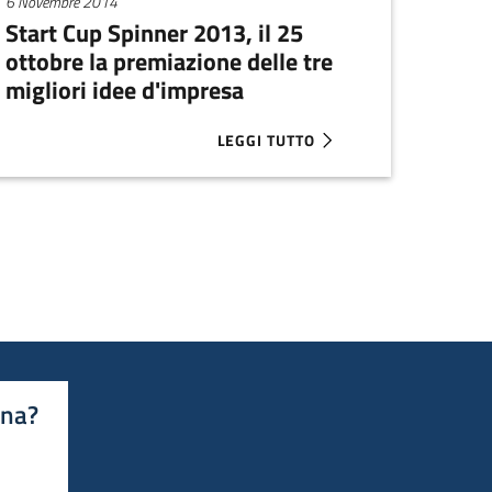
6 Novembre 2014
Start Cup Spinner 2013, il 25
ottobre la premiazione delle tre
migliori idee d'impresa
LEGGI TUTTO
A PER START CUP SPINNER 2013. GIOVEDÌ LA PREMIAZIONE A B
ABOUT START CUP SPINNER 2013, I
ina?