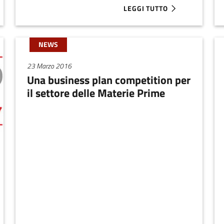
LEGGI TUTTO
ILIA-ROMAGNA 2018: A REGGIO EMILIA E MODENA DUE GIORNAT
ABOUT BUSINESS IDEA COMP
NEWS
23 Marzo 2016
Una business plan competition per
il settore delle Materie Prime