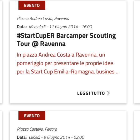
EVENTO
Piazza Andrea Costa, Ravenna
Data
Mercoledì - 11 Giugno 2014 - 16:00
#StartCupER Barcamper Scouting
Tour @ Ravenna
In piazza Andrea Costa a Ravenna, un
pomeriggio per presentare le proprie idee
per la Start Cup Emilia-Romagna, business
plan competition affiliata al Premio
Nazionale per l’Innovazione. Prenota il tuo
LEGGI TUTTO
 BARCAMPER SCOUTING TOUR @ PIACENZA
ABOUT #STARTCUPER BARCA
appuntamento.
EVENTO
Piazza Castello, Ferrara
Data
Lunedì - 9 Giugno 2014 - 02:00