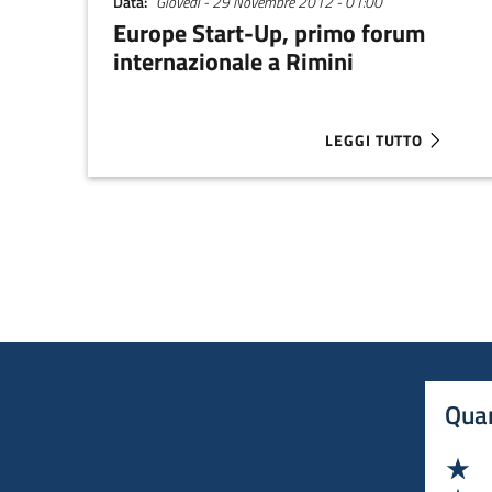
Data
Giovedì - 29 Novembre 2012 - 01:00
Europe Start-Up, primo forum
internazionale a Rimini
LEGGI TUTTO
ABOUT EUROPE START
Quan
Va