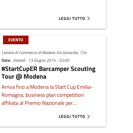
LEGGI TUTTO
COMPETITION PER IL SETTORE DELLE MATERIE PRIME
ABOUT .ITCUP, LA STARTUP COMPETI
EVENTO
Camera di Commercio di Modena Via Ganaceto, 134
Data
Venerdì - 13 Giugno 2014 - 02:00
#StartCupER Barcamper Scouting
Tour @ Modena
Arriva fino a Modena la Start Cup Emilia-
Romagna, business plan competition
affiliata al Premio Nazionale per
l’Innovazione. Prenota ora il tuo
LEGGI TUTTO
MPER SCOUTING TOUR @ BOLOGNA - LAST STOP
ABOUT #STARTCUPER BARCAMPER 
appuntamento col Barcamper alla Camera
di Commercio di Modena.