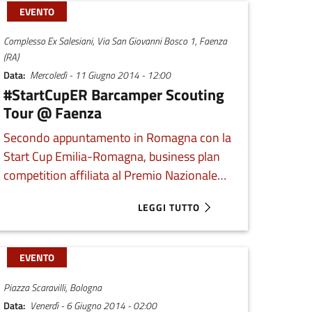
EVENTO
Complesso Ex Salesiani, Via San Giovanni Bosco 1, Faenza
(RA)
Data
Mercoledì - 11 Giugno 2014 - 12:00
#StartCupER Barcamper Scouting
Tour @ Faenza
Secondo appuntamento in Romagna con la
Start Cup Emilia-Romagna, business plan
competition affiliata al Premio Nazionale
per l’Innovazione. Prenota ora un
LEGGI TUTTO
MPER SCOUTING TOUR @ RAVENNA
ABOUT #STARTCUPER BARCAMPER S
appuntamento per presentare la tua idea a
Faenza.
EVENTO
Piazza Scaravilli, Bologna
Data
Venerdì - 6 Giugno 2014 - 02:00