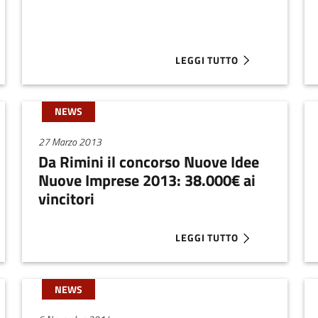
LEGGI TUTTO
 BARCAMPER SCOUTING TOUR @ R2B
ABOUT STARTUP = RIPRESA.
NEWS
27 Marzo 2013
Da Rimini il concorso Nuove Idee
Nuove Imprese 2013: 38.000€ ai
vincitori
LEGGI TUTTO
RT CUP - SPINNER 2013 EMILIA-ROMAGNA, EDIZ. 2013
ABOUT DA RIMINI IL CONCOR
NEWS