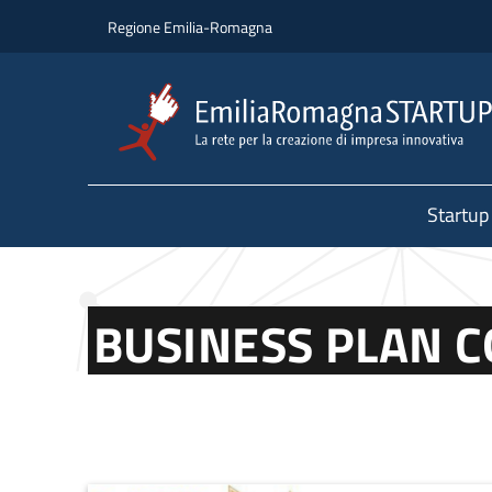
Salta al contenuto principale
Salta al piè di pagina
Regione Emilia-Romagna
Startup
BUSINESS PLAN 