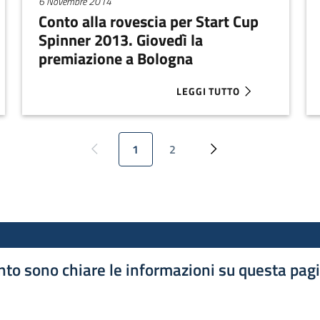
6 Novembre 2014
Conto alla rovescia per Start Cup
Spinner 2013. Giovedì la
premiazione a Bologna
LEGGI TUTTO
-UP, PRIMO FORUM INTERNAZIONALE A RIMINI
ABOUT CONTO ALLA ROVESCI
1
2
Pagina precedente
Pagina attuale
Pagina
Pagina successiva
to sono chiare le informazioni su questa pag
luta 1 stelle su 5