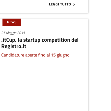
LEGGI TUTTO
E DI PRESENTAZIONE
ETITION IN RAW MATERIALS 2017
ABOUT HAI UN'IDEA DI INNOVAZION
NEWS
25 Maggio 2015
.itCup, la startup competition del
Registro.it
Candidature aperte fino al 15 giugno