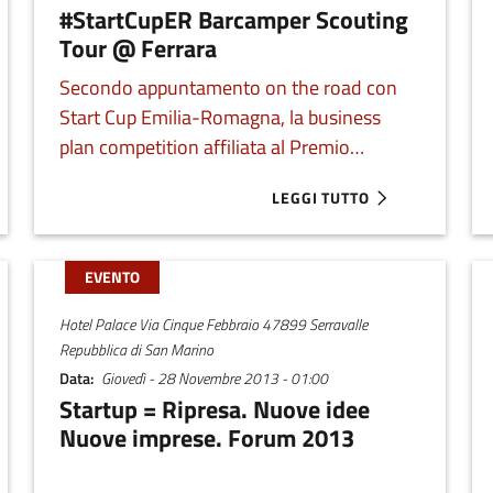
#StartCupER Barcamper Scouting
Tour @ Ferrara
Secondo appuntamento on the road con
Start Cup Emilia-Romagna, la business
plan competition affiliata al Premio
Nazionale per l’Innovazione. Prenota ora il
LEGGI TUTTO
 BARCAMPER SCOUTING TOUR @ CESENA
ABOUT #STARTCUPER BARCA
tuo appuntamento coi Barcamper in piazza
Castello.
EVENTO
Hotel Palace Via Cinque Febbraio 47899 Serravalle
Repubblica di San Marino
Data
Giovedì - 28 Novembre 2013 - 01:00
Startup = Ripresa. Nuove idee
Nuove imprese. Forum 2013