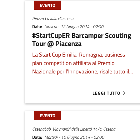
EVENTO
Piazza Cavalli, Piacenza
Data
Giovedì - 12 Giugno 2014 - 02:00
#StartCupER Barcamper Scouting
Tour @ Piacenza
La Start Cup Emilia-Romagna, business
plan competition affiliata al Premio
Nazionale per l’Innovazione, risale tutto il
Po e torna in Emilia. Prenota ora il tuo
appuntamento coi Barcamper in Piazza
LEGGI TUTTO
ABOUT #STARTCUPER
Cavalli.
EVENTO
CesenaLab, Via martiri delle Libertà 14/c, Cesena
Data
Martedì - 10 Giugno 2014 - 02:00