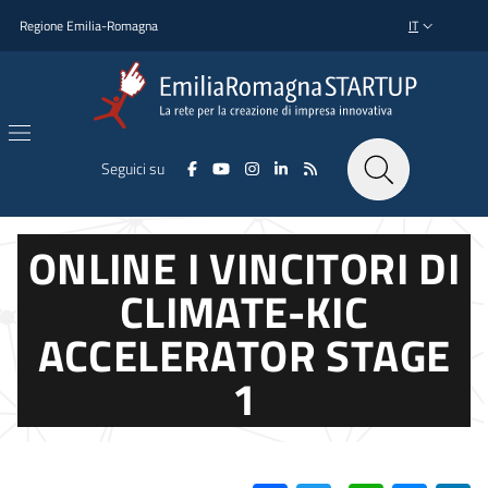
Salta al contenuto principale
Salta al piè di pagina
Regione Emilia-Romagna
IT
SELETTORE L
Seguici su
ONLINE I VINCITORI DI
CLIMATE-KIC
ACCELERATOR STAGE
1