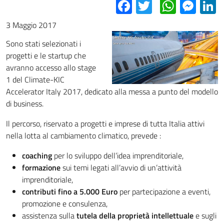
Facebook
Twitter
Whats
Mes
L
3 Maggio 2017
Sono stati selezionati i
progetti e le startup che
avranno accesso allo stage
1 del Climate-KIC
Accelerator Italy 2017, dedicato alla messa a punto del modello
di business.
Il percorso, riservato a progetti e imprese di tutta Italia attivi
nella lotta al cambiamento climatico, prevede :
coaching
per lo sviluppo dell’idea imprenditoriale,
formazione
sui temi legati all’avvio di un’attività
imprenditoriale,
contributi fino a 5.000 Euro
per partecipazione a eventi,
promozione e consulenza,
assistenza sulla
tutela della proprietà intellettuale
e sugli