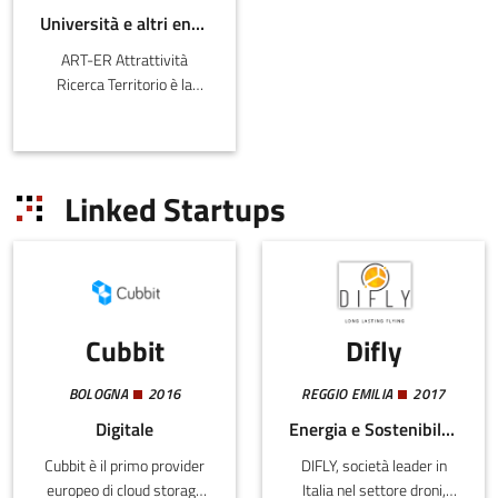
Università e altri enti pubblici
ART-ER Attrattività
Ricerca Territorio è la
Società Consortile
dell’Emilia-
Romagna nata per
favorire la crescita
Linked Startups
sostenibile della regione
attr
Cubbit
Difly
BOLOGNA
2016
REGGIO EMILIA
2017
Digitale
Energia e Sostenibilità, Digitale, Infrastrutture critiche
Cubbit è il primo provider
DIFLY, società leader in
europeo di cloud storage
Italia nel settore droni,