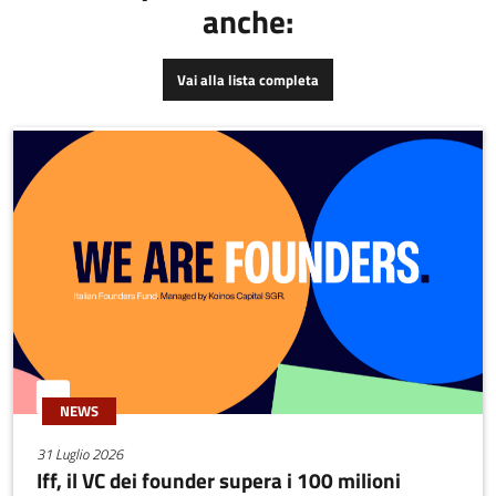
anche:
tecnologiche al mondo tra
le quali stazioni totali, 3D
laser scanner, droni,
Vai alla lista completa
eccetera.Con 150 clienti e
oltre 300 per progetti di
rilevamento e mappatura
con tecnologie innovative,
anche complessi, la
startup in pochi anni si è
rapidamente estesa sul
territorio italiano aprendo
altre due sedi: Asti,
Treviso.
NEWS
31 Luglio 2026
Iff, il VC dei founder supera i 100 milioni