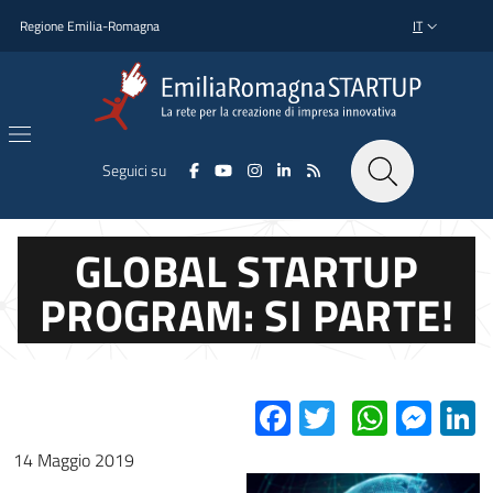
Salta al contenuto principale
Salta al piè di pagina
Regione Emilia-Romagna
IT
SELETTORE L
Seguici su
GLOBAL STARTUP
PROGRAM: SI PARTE!
Facebook
Twitter
Whats
Mes
L
14 Maggio 2019