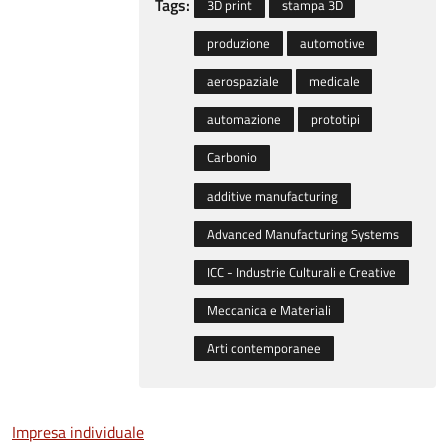
Tags:
3D print
stampa 3D
produzione
automotive
aerospaziale
medicale
automazione
prototipi
Carbonio
additive manufacturing
Advanced Manufacturing Systems
ICC - Industrie Culturali e Creative
Meccanica e Materiali
Arti contemporanee
Impresa individuale