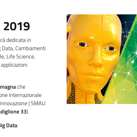
B 2019
rà dedicata in
 Big Data, Cambiamenti
e, Life Science,
 applicazioni
Romagna
che
lone Internazionale
l’Innovazione | SMAU
adiglione 33
).
Big Data
: