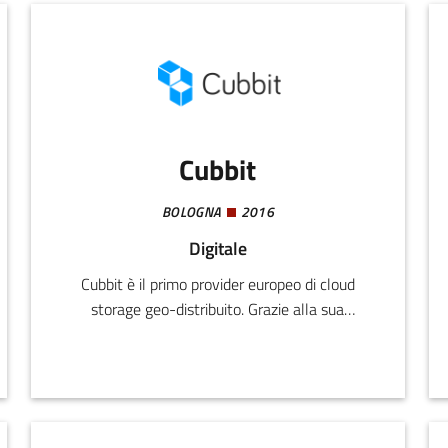
Cubbit
BOLOGNA
2016
Digitale
Cubbit è il primo provider europeo di cloud
storage geo-distribuito. Grazie alla sua
tecnologia, garantisce la sicurezza e la sovranità
dei dati dei clienti, tagliando al contempo i costi,
i cyber risks e le emissioni di CO2 rispetto al
cloud tradizionale. Partner di Gaia-X, ad oggi
Cubbit protegge 80M+ di file di utenti in tutto il