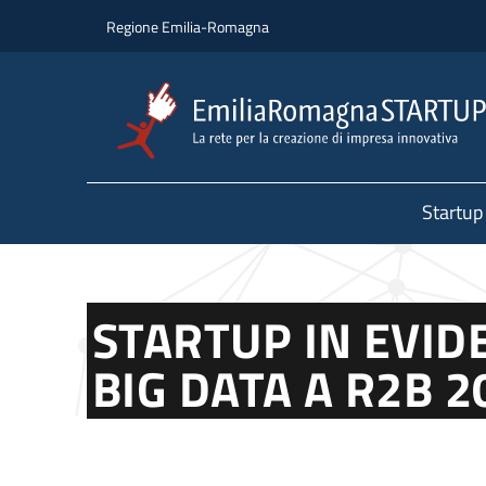
Salta al contenuto principale
Salta al piè di pagina
Regione Emilia-Romagna
Startup
STARTUP IN EVIDE
BIG DATA A R2B 2