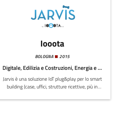
Iooota
BOLOGNA
2015
Digitale, Edilizia e Costruzioni, Energia e Sostenibilità
Jarvis è una soluzione IoT plug&play per lo smart
building (case, uffici, strutture ricettive, più in
generale edifici) che abilita efficienza energetica,
comfort, sicurezza ed automazione con un solo
punto di controllo e gestione, anche da remoto.