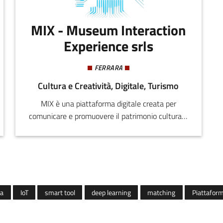
MIX - Museum Interaction
Experience srls
FERRARA
Cultura e Creatività, Digitale, Turismo
MIX è una piattaforma digitale creata per
comunicare e promuovere il patrimonio culturale
con nuove tecnologie digitali.
ta
IoT
smart tool
deep learning
matching
Piattaform