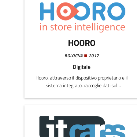
proprietaria Axyon Platform, costruita
specificatamente per serie temporali finanziarie.
La Axyon Platform consente la progettazione e
sviluppo di modelli predittivi basati su AI/Deep
Learning estremamente accurati.
HOORO
BOLOGNA
2017
Digitale
Hooro, attraverso il dispositivo proprietario e il
sistema integrato, raccoglie dati sul
comportamento dei consumatori nel negozio
fisico e prima del check out. L' IoT invia i dati di
acquisto al server che utilizza un algoritmo di
apprendimento automatico per costruire modelli
di customer journey e per prevedere il
comportamento di acquisto dei clienti.