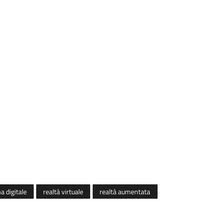
a digitale
realtà virtuale
realtà aumentata