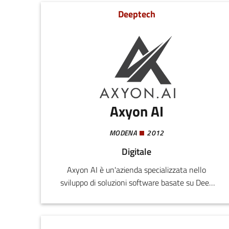
Deeptech
Axyon AI
MODENA
2012
Digitale
Axyon AI è un'azienda specializzata nello
sviluppo di soluzioni software basate su Deep
Learning per trading e asset management.Dal
punto di vista tecnologico, il vantaggio
competitivo è rappresentato dalla piattaforma