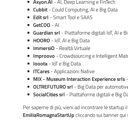
Axyon.AI
- AI, Deep Learning e FinTech
Cubbit
- Could Computing, AI e Big Data
Edit srl
- Smart Tool e SAAS
GetCOO
- AI
Guardian srl
- Piattaforme digitali IoT, AI e B
HOORO
- IoT, AI e Big Data
ImmersiO
- Realtà Virtuale
Improovo
- Crowdsourcing e Intelligent Mat
Iooota
- IoT e Big Data
ITCares
- Applicazioni Native
MIX - Museum Interaction Experience srls
-
OLTREFUTURO srl
- Big Data per automotiv
SocialCities srl
- Piattaforme digitali e Big D
Per saperne di più, vieni ad incontrare le startup i
EmiliaRomagnaStartUp
cliccando sui banner qui 