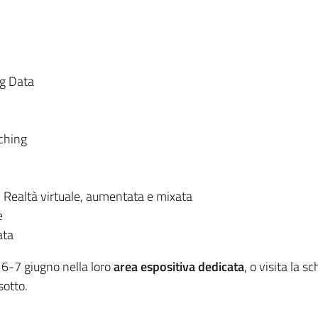
ig Data
ching
 Realtà virtuale, aumentata e mixata
e
ata
l 6-7 giugno nella loro
area espositiva dedicata
, o visita la 
sotto.