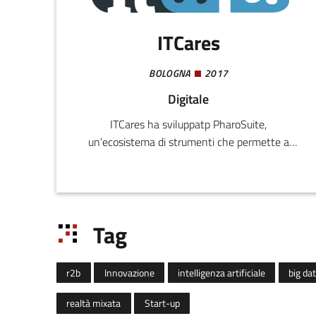
ITCares
BOLOGNA
2017
Digitale
ITCares ha sviluppatp PharoSuite,
un’ecosistema di strumenti che permette a
chiunque di creare la propria app mobile nativa
in autonomia e rendere accessibili a tutti le
proprie informazioni, indipendentemente dalla
lingua e dalle abilità visive.
Tag
r2b
Innovazione
intelligenza artificiale
big da
realtà mixata
Start-up