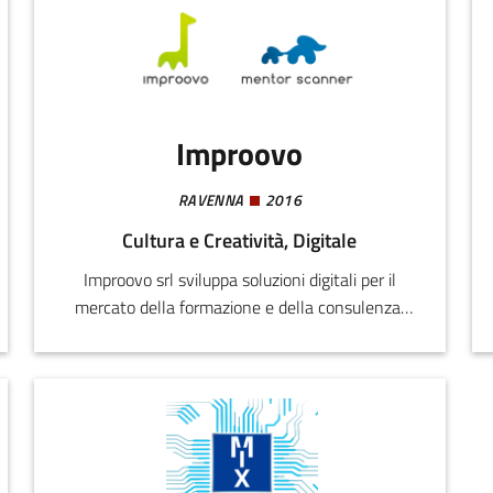
mondo, e con il suo object storage S3
compatible serve 100+ aziende italiane (da
imprese con un fatturato di oltre 1 miliardo di
euro a PMI) che sono entrate nella rete
dedicata Next Generation Cloud Pioneers.
Improovo
RAVENNA
2016
Cultura e Creatività, Digitale
Improovo srl sviluppa soluzioni digitali per il
mercato della formazione e della consulenza,
fornendo strumenti per l’incontro tra domanda
ed offerta di questi servizi ad aziende e privati.