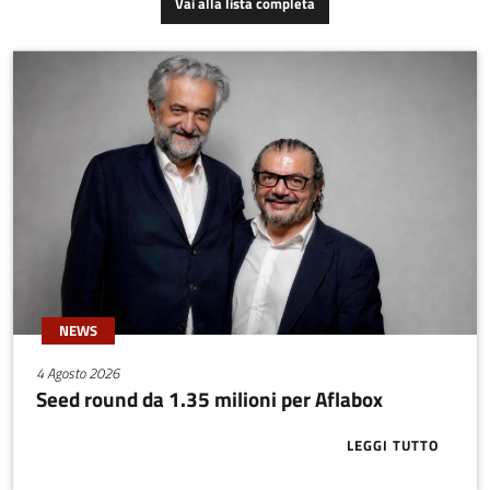
Vai alla lista completa
interfaccia e ADAS a
bordo di veicoli
industriali.La stessa
tecnologia può anche
essere utilizzata a bordo
di auto sportive o veicoli di
qualsiasi natura.
NEWS
4 Agosto 2026
Seed round da 1.35 milioni per Aflabox
LEGGI TUTTO
ABOUT SEED 