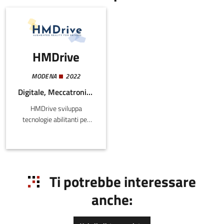
HMDrive
MODENA
2022
Digitale, Meccatronica e Materiali
HMDrive sviluppa
tecnologie abilitanti per
esperienze di Realtà
Aumentata a bordo di
veicoli.Il prodotto
principale di HMDrive è
una sistema
Ti potrebbe interessare
hardware/software che
anche:
permette di utilizzare
occhiali olografici
(trasparenti) come