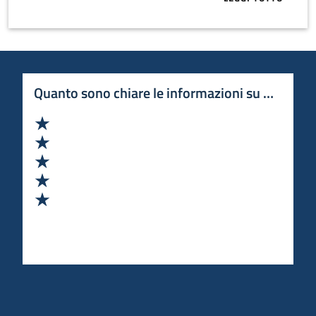
ABOUT BLULE
Quanto sono chiare le informazioni su questa 
Valuta 1 stelle su 5
Valuta 2 stelle su 5
Valuta 3 stelle su 5
Valuta 4 stelle su 5
Valuta 5 stelle su 5