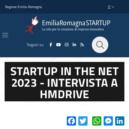
Salta al contenuto principale
Salta al piè di pagina
Regione Emilia-Romagna
IT
SELETTORE L
Seguici su
STARTUP IN THE NET
2023 - INTERVISTA A
HMDRIVE
Facebook
Twitter
Whats
Mes
L