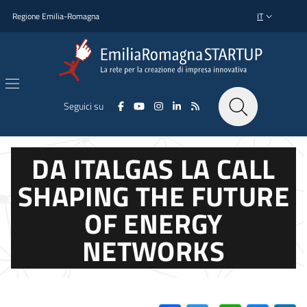
Salta al contenuto principale
Salta al piè di pagina
Regione Emilia-Romagna
IT
SELETTORE L
Seguici su
DA ITALGAS LA CALL
SHAPING THE FUTURE
OF ENERGY
NETWORKS