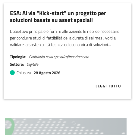
ESA: Al via "Kick-start" un progetto per
soluzioni basate su asset spaziali
L'obiettivo principale è fornire alle aziende le risorse necessarie
per condurre studi di fattibilità della durata di sei mesi, volti a
validare la sostenibilità tecnica ed economica di soluzioni
innovative in risposta a concrete esigenze di mercato. Il
Tipologia
Contributo nella spesa/cofinanziamento
finanziamento erogato può raggiungere un massimo di € 75.000
Settore
Digitale
per contratto.
Chiusura
28 Agosto 2026
LEGGI TUTTO
ABOUT ESA: A