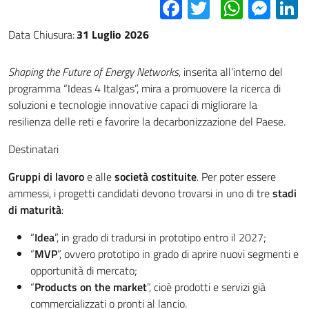
Facebook
Twitter
Whats
Mes
L
Data Chiusura:
31 Luglio 2026
Shaping the Future of Energy Networks
, inserita all’interno del
programma “Ideas 4 Italgas”, mira a promuovere la ricerca di
soluzioni e tecnologie innovative capaci di migliorare la
resilienza delle reti e favorire la decarbonizzazione del Paese.
Destinatari
Gruppi di lavoro
e alle
società costituite
. Per poter essere
ammessi, i progetti candidati devono trovarsi in uno di tre
stadi
di maturità
:
“
Idea
”, in grado di tradursi in prototipo entro il 2027;
“
MVP
”, ovvero prototipo in grado di aprire nuovi segmenti e
opportunità di mercato;
“
Products on the market
”, cioè prodotti e servizi già
commercializzati o pronti al lancio.