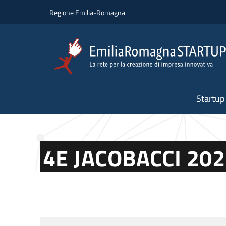
Salta al contenuto principale
Salta al piè di pagina
Regione Emilia-Romagna
Startup
4E JACOBACCI 20