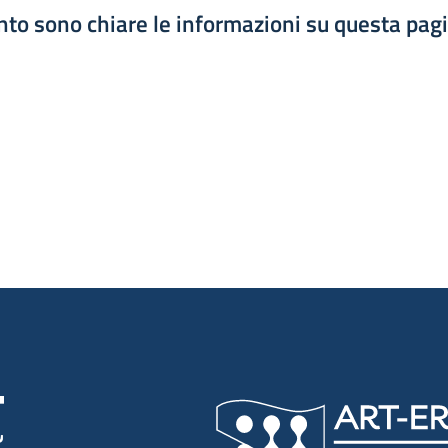
to sono chiare le informazioni su questa pag
luta 1 stelle su 5
luta 2 stelle su 5
luta 3 stelle su 5
luta 4 stelle su 5
luta 5 stelle su 5