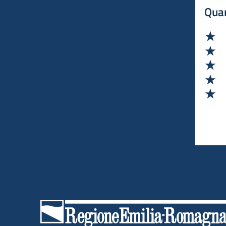
Quan
Va
Va
Va
Va
Va