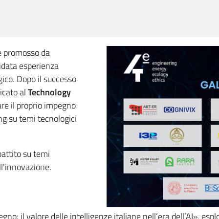
 e promosso da
lidata esperienza
gico. Dopo il successo
dicato al
Technology
are il proprio impegno
g su temi tecnologici
battito su temi
l'innovazione.
gno: il valore delle intelligenze italiane nell’era dell’AI», esp