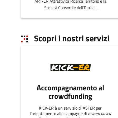
ART-ER Attrattività Ricerca Territorio è la
Società Consortile dell’Emilia-
Romagna nata per favorire la crescita
sostenibile della regione attr
Scopri i nostri servizi
Accompagnamento al
crowdfunding
KICK-ER è un servizio di ASTER per
l'orientamento alle campagne di
reward based