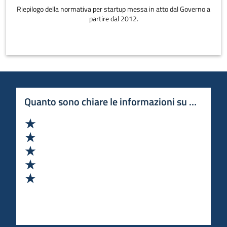
Riepilogo della normativa per startup messa in atto dal Governo a
partire dal 2012.
Quanto sono chiare le informazioni su questa 
Valuta 1 stelle su 5
Valuta 2 stelle su 5
Valuta 3 stelle su 5
Valuta 4 stelle su 5
Valuta 5 stelle su 5