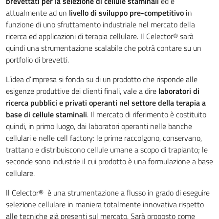
brevettati per la selezione di cellule staminali
ed è
attualmente ad un
livello di sviluppo pre-competitivo i
n
funzione di uno sfruttamento industriale nel mercato della
ricerca ed applicazioni di terapia cellulare. Il Celector® sarà
quindi una strumentazione scalabile che potrà contare su un
portfolio di brevetti.
L’idea d’impresa si fonda su di un prodotto che risponde alle
esigenze produttive dei clienti finali, vale a dire
laboratori di
ricerca pubblici e privati operanti nel settore della terapia a
base di cellule staminali
. Il mercato di riferimento è costituito
quindi, in primo luogo, dai laboratori operanti nelle banche
cellulari e nelle cell factory: le prime raccolgono, conservano,
trattano e distribuiscono cellule umane a scopo di trapianto; le
seconde sono industrie il cui prodotto è una formulazione a base
cellulare.
Il Celector® è una strumentazione a flusso in grado di eseguire
selezione cellulare in maniera totalmente innovativa rispetto
alle tecniche già presenti sul mercato. Sarà proposto come