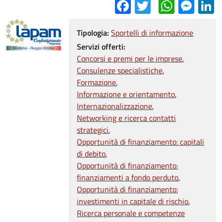
Facebook
Twitter
Whats
Mes
L
Tipologia:
Sportelli di informazione
Servizi offerti:
Concorsi e premi per le imprese
Consulenze specialistiche
Formazione
Informazione e orientamento
Internazionalizzazione
Networking e ricerca contatti
strategici
Opportunità di finanziamento: capitali
di debito
Opportunità di finanziamento:
finanziamenti a fondo perduto
Opportunità di finanziamento:
investimenti in capitale di rischio
Ricerca personale e competenze