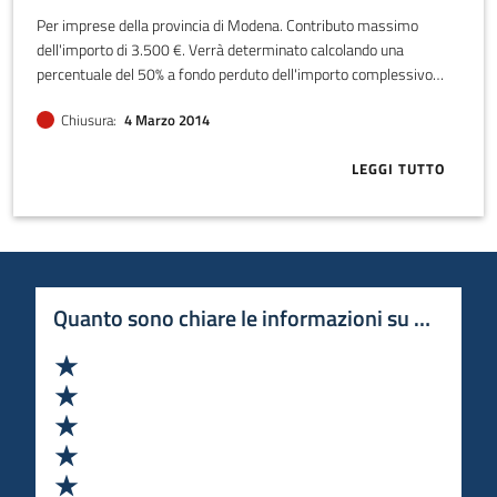
Per imprese della provincia di Modena. Contributo massimo
dell'importo di 3.500 €. Verrà determinato calcolando una
percentuale del 50% a fondo perduto dell'importo complessivo
delle spese ritenute ammissibili. Spesa minima da parte
Chiusura
4 Marzo 2014
dell'impresa 2.000 €.
LEGGI TUTTO
ABOUT CONTR
Quanto sono chiare le informazioni su questa 
Valuta 1 stelle su 5
Valuta 2 stelle su 5
Valuta 3 stelle su 5
Valuta 4 stelle su 5
Valuta 5 stelle su 5