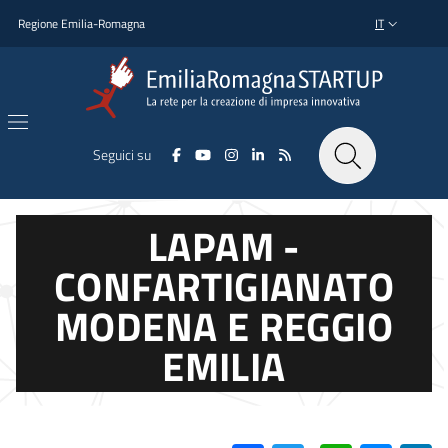
Salta al contenuto principale
Salta al piè di pagina
Regione Emilia-Romagna
IT
SELETTORE L
Seguici su
LAPAM -
CONFARTIGIANATO
MODENA E REGGIO
EMILIA