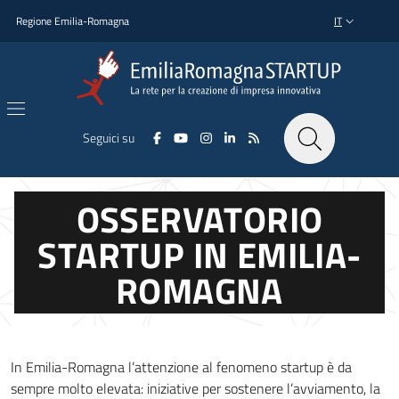
Salta al contenuto principale
Salta al piè di pagina
Regione Emilia-Romagna
IT
SELETTORE L
Seguici su
OSSERVATORIO
STARTUP IN EMILIA-
ROMAGNA
In Emilia-Romagna l’attenzione al fenomeno startup è da
sempre molto elevata: iniziative per sostenere l’avviamento, la