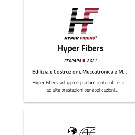
Hyper Fibers
FERRARA
2021
Edilizia e Costruzioni, Meccatronica e Materiali
Hyper Fibers sviluppa e produce materiali tecnici
ad alte prestazioni per applicazioni
ingegneristiche, industriali e di edilizia. Il
prodotto principale è una striscia rinforzata in
fibra ad alta resistenza (HFW), ottenuta tramite
estrusione su fibre tessili ad alta tenacità, che
rappresenta un’alternativa efficiente all’acciaio