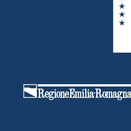
Va
Va
Va