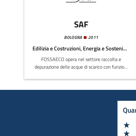
nel rinforzo di suoli, pavimentazioni e strutture
civili.
SAF
BOLOGNA
2011
Edilizia e Costruzioni, Energia e Sostenibilità
FOSSAECO opera nel settore raccolta e
depurazione delle acque di scarico con funzioni
progettuali e commerciali. La fase produttiva è
realizzata con la collaborazione di aziende
specializzate nella realizzazione di prodotti in
plastica su misura. Prodotti e servizi offerti
Quan
Va
Va