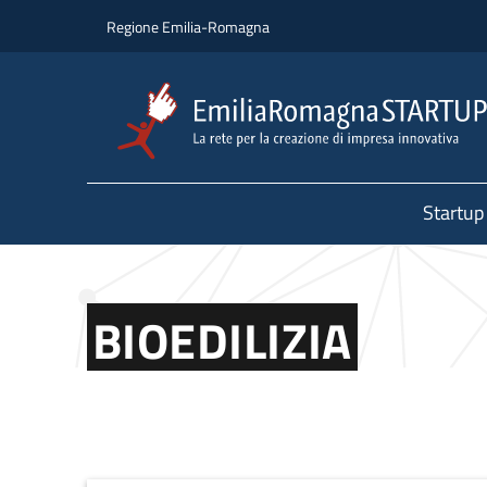
Salta al contenuto principale
Salta al piè di pagina
Regione Emilia-Romagna
Startup
BIOEDILIZIA