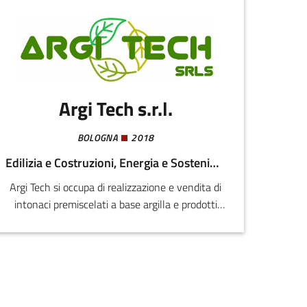
Argi Tech s.r.l.
BOLOGNA
2018
Edilizia e Costruzioni, Energia e Sostenibilità
Argi Tech si occupa di realizzazione e vendita di
intonaci premiscelati a base argilla e prodotti
naturali e riciclati in bioedilizia.La principale
innovazione è rappresentata dal prodotto "Argi
Lite Bio Intonaco Termico": si tratta di un
intonaco termico da interno a base argilla,
canapulo da agricoltura biologica, cellulosa