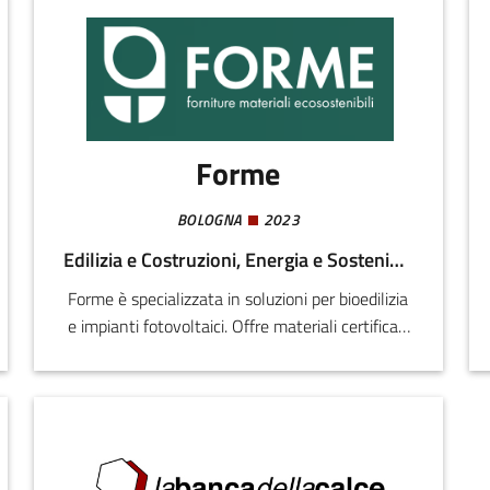
Forme
BOLOGNA
2023
Edilizia e Costruzioni, Energia e Sostenibilità
Forme è specializzata in soluzioni per bioedilizia
e impianti fotovoltaici. Offre materiali certificati
e sistemi energetici fotovoltaici sia residenziali
che industriali, occupandosi anche di
progettazione, installazione, manutenzione e
formazione tecnica. L'impresa affianca
professionisti, imprese edili e privati tramite un