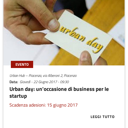
integrata per lo sviluppo di nuovi prodotti, mediante forme di
affiancamento ai reparti R&D e di Engineering dei Clienti.
EVENTO
Urban Hub – Piacenza, via Alberoni 2, Piacenza
Data
Giovedì - 22 Giugno 2017 - 09:30
Urban day: un'occasione di business per le
startup
Scadenza adesioni: 15 giugno 2017
LEGGI TUTTO
ABOUT URBAN