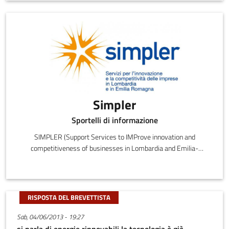
ai soggetti con cui collabora un insieme completo di soluzioni che
ne aumentino innovatività e competitività.
Simpler
Sportelli di informazione
SIMPLER (Support Services to IMProve innovation and
competitiveness of businesses in Lombardia and Emilia-
Romagna) è il consorzio di cui Aster è membro che opera
nell’ambito dell’Enterprise Europe Network, fornendo servizi per
l’innovazione e l'internazionalizzazione delle PMI.
RISPOSTA DEL BREVETTISTA
Sab, 04/06/2013 - 19:27