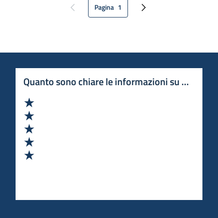
Pagina
1
Pagina precedente
Pagina attuale
Pagina successiva
Quanto sono chiare le informazioni su questa 
Valuta 1 stelle su 5
Valuta 2 stelle su 5
Valuta 3 stelle su 5
Valuta 4 stelle su 5
Valuta 5 stelle su 5