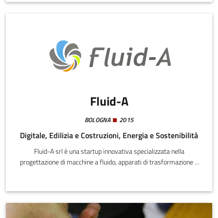
Fluid-A
BOLOGNA
2015
Digitale, Edilizia e Costruzioni, Energia e Sostenibilità
Fluid-A srl è una startup innovativa specializzata nella
progettazione di macchine a fluido, apparati di trasformazione e
scambio energetico e sistemi di acquisizione dati.Le esperienze
del Team di Fluid-A sono maturate nei settori automotive, power
generation, oil&gas, food & beverage, farmaceutico e
biomedicale.I servizi offerti vanno dalla consulenza volta
all’ottimizzazione di prodotti esistenti alla progettazione