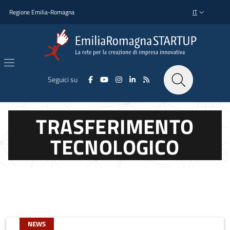
Salta al contenuto principale
Salta al piè di pagina
Regione Emilia-Romagna
IT
SELETTORE L
Seguici su
TRASFERIMENTO
TECNOLOGICO
NEWS