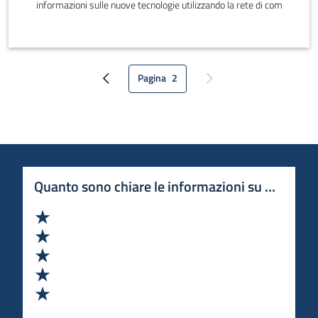
informazioni sulle nuove tecnologie utilizzando la rete di com
Pagina
2
Pagina precedente
Pagina attuale
Pagina successiva
Quanto sono chiare le informazioni su questa 
Valuta 1 stelle su 5
Valuta 2 stelle su 5
Valuta 3 stelle su 5
Valuta 4 stelle su 5
Valuta 5 stelle su 5