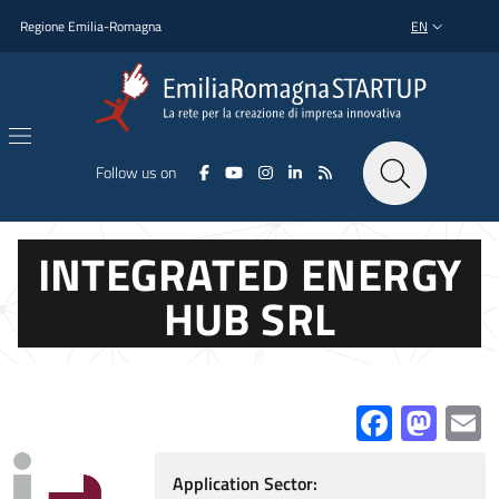
Skip to main content
Skip to footer content
Regione Emilia-Romagna
EN
LANGUAGE SWI
Follow us on
INTEGRATED ENERGY
HUB SRL
Facebo
Mas
E
Application Sector: