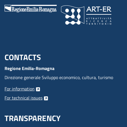
CONTACTS
Menu footer inglese
Regione Emilia-Romagna
Direzione generale Sviluppo economico, cultura, turismo
For information
For technical issues
TRANSPARENCY