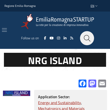
Skip to main content
Skip to footer content
Regione Emilia-Romagna
EN
LANGUAGE SWI
Follow us on
NRG ISLAND
Facebo
Mas
E
Application Sector:
Energy and Sustainability
Mechatronics and Materials