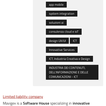
app mobile
system integration
soluzioni ai
consulenza cloud e ioT
design UX/UI
ICT
Innovative Services
ICT, Industria Creativa e Design
INDUSTRIA DEI CONTENUTI,
DELL'INFORMAZIONE E DELLE
COMUNICAZIONI - ICT
Limited liability company
Mavigex is a
Software House
specializing in
innovative