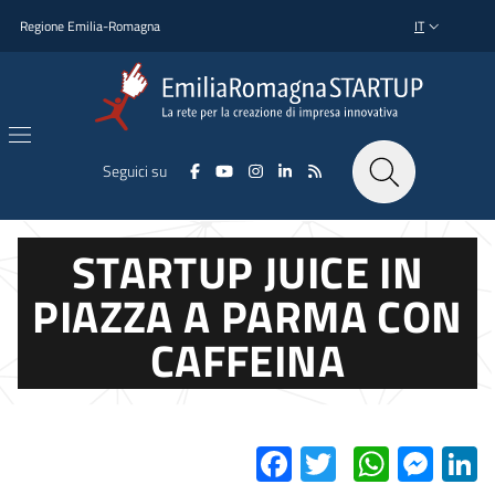
Salta al contenuto principale
Salta al piè di pagina
Regione Emilia-Romagna
IT
SELETTORE L
Seguici su
STARTUP JUICE IN
PIAZZA A PARMA CON
CAFFEINA
Facebook
Twitter
Whats
Mes
L