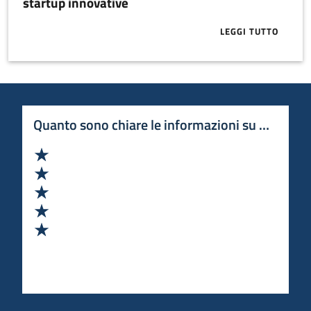
startup innovative
LEGGI TUTTO
ABOUT APPRO
Quanto sono chiare le informazioni su questa 
Valuta 1 stelle su 5
Valuta 2 stelle su 5
Valuta 3 stelle su 5
Valuta 4 stelle su 5
Valuta 5 stelle su 5