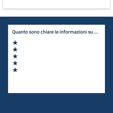
Quanto sono chiare le informazioni su questa 
Valuta 1 stelle su 5
Valuta 2 stelle su 5
Valuta 3 stelle su 5
Valuta 4 stelle su 5
Valuta 5 stelle su 5