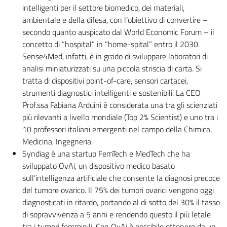
intelligenti per il settore biomedico, dei materiali,
ambientale e della difesa, con l’obiettivo di convertire –
secondo quanto auspicato dal World Economic Forum – il
concetto di “hospital” in “home-spital” entro il 2030.
Sense4Med, infatti, è in grado di sviluppare laboratori di
analisi miniaturizzati su una piccola striscia di carta. Si
tratta di dispositivi point-of-care, sensori cartacei,
strumenti diagnostici intelligenti e sostenibili. La CEO
Prof.ssa Fabiana Arduini è considerata una tra gli scienziati
più rilevanti a livello mondiale (Top 2% Scientist) e uno tra i
10 professori italiani emergenti nel campo della Chimica,
Medicina, Ingegneria.
Syndiag è una startup FemTech e MedTech che ha
sviluppato OvAi, un dispositivo medico basato
sull’intelligenza artificiale che consente la diagnosi precoce
del tumore ovarico. Il 75% dei tumori ovarici vengono oggi
diagnosticati in ritardo, portando al di sotto del 30% il tasso
di sopravvivenza a 5 anni e rendendo questo il più letale
tra i tumori femminili. Con OvAi è possibile ottenere da un