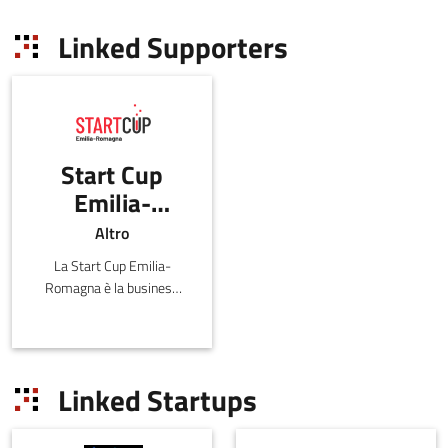
Linked Supporters
Start Cup
Emilia-
Romagna
Altro
La Start Cup Emilia-
Romagna è la business
plan competition
dell’Emilia-Romagna,
affiliata al PNI-Premio
Nazionale per
Linked Startups
l'Innovazione.