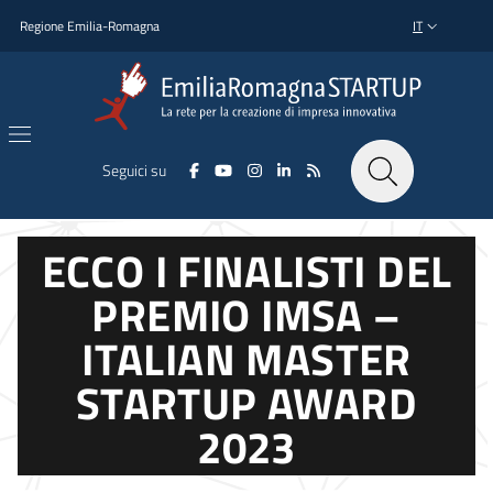
Salta al contenuto principale
Salta al piè di pagina
Regione Emilia-Romagna
IT
SELETTORE L
Seguici su
ECCO I FINALISTI DEL
PREMIO IMSA –
ITALIAN MASTER
STARTUP AWARD
2023