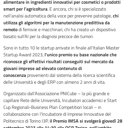
alimentare in ingredienti innovativi per cosmetici o prodotti
smart per l’agricoltura
. E ancora, chi si è specializzato
nell’analisi automatica della voce per prevenire patologie,
chi
utilizza gli algoritmi per la manutenzione predittiva da
remoto
di ferrovie e macchinari, chi ha creato un dispositivo
basato sull’AI per la diagnosi precoce dei tumori.
Sono in tutto 10 le startup arrivate in finale all’Italian Master
Startup Award 2023,
l’unico premio su base nazionale che
riconosce gli effettivi risultati conseguiti sul mercato da
giovani imprese ad elevato contenuto di
conoscenza
provenienti dal sistema della ricerca scientifica
delle Università e degli ERP con almeno 2 anni di vita.
Organizzato dall’Associazione PNICube – la più grande e
capillare Rete delle Università, Incubatori accademici e Start
Cup Regionali-Business Plan Competition locali – in
collaborazione con l’Incubatore di Imprese Innovative del
Politecnico di Torino I3P,
il Premio IMSA si svolgerà giovedì 28
settembre 2023 alle 14:30 alle OGR Torino, nell’ambito