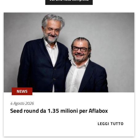
(es. turbine eoliche,
un monocristallo che
motori a gas ecc..), OEM
durante l’emissione laser
ad implementare la
si riscalda localmente
manutenzione predittiva
provocando la
dei propri asset.
deformazione
temporanea della cella
cristallina, il degrado della
qualità del fascio e la
riduzione dell’efficienza.
NEWS
4 Agosto 2026
Seed round da 1.35 milioni per Aflabox
LEGGI TUTTO
ABOUT SEED 