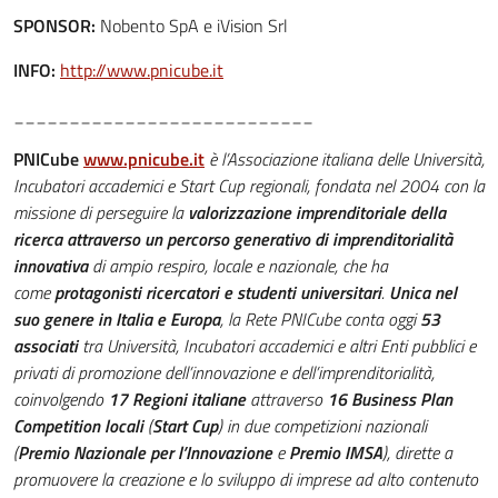
SPONSOR:
Nobento SpA e iVision Srl
INFO:
http://www.pnicube.it
___________________________
PNICube
www.pnicube.it
è l’Associazione italiana delle Università,
Incubatori accademici e Start Cup regionali, fondata nel 2004 con la
missione di perseguire la
valorizzazione imprenditoriale della
ricerca attraverso un percorso generativo di imprenditorialità
innovativa
di ampio respiro, locale e nazionale, che ha
come
protagonisti ricercatori e studenti universitari
.
Unica nel
suo genere in Italia e Europa
, la Rete PNICube conta oggi
53
associati
tra Università, Incubatori accademici e altri Enti pubblici e
privati di promozione dell’innovazione e dell’imprenditorialità,
coinvolgendo
17 Regioni italiane
attraverso
16 Business Plan
Competition locali
(
Start Cup
) in due competizioni nazionali
(
Premio Nazionale per l’Innovazione
e
Premio IMSA
), dirette a
promuovere la creazione e lo sviluppo di imprese ad alto contenuto