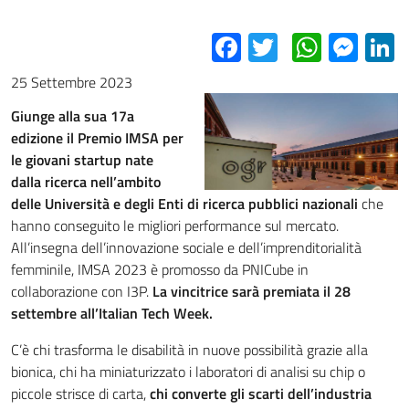
Facebook
Twitter
Whats
Mes
L
25 Settembre 2023
Giunge alla sua 17a
edizione il Premio IMSA per
le giovani startup nate
dalla ricerca nell’ambito
delle Università e degli Enti di ricerca pubblici nazionali
che
hanno conseguito le migliori performance sul mercato.
All’insegna dell’innovazione sociale e dell’imprenditorialità
femminile, IMSA 2023 è promosso da PNICube in
collaborazione con I3P.
La vincitrice sarà premiata il 28
settembre all’Italian Tech Week.
C’è chi trasforma le disabilità in nuove possibilità grazie alla
bionica, chi ha miniaturizzato i laboratori di analisi su chip o
piccole strisce di carta,
chi converte gli scarti dell’industria