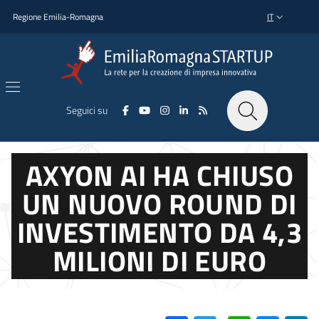
Salta al contenuto principale
Salta al piè di pagina
Regione Emilia-Romagna
IT
SELETTORE L
Seguici su
AXYON AI HA CHIUSO
UN NUOVO ROUND DI
INVESTIMENTO DA 4,3
MILIONI DI EURO