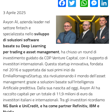
Facebook
Twitter
Whats
Mes
L
3 Aprile 2025
Axyon AI, azienda leader nel
settore fintech e
specializzata nello
sviluppo
di soluzioni software
basate su Deep Learning
per trading e asset management
, ha chiuso un round di
investimento guidato da CDP Venture Capital, con il supporto di
investitori internazionali. Questa startup innovativa, fondata
nel 2016 e supportata dai suoi primi inizi da
EmiliaRomagnaStartup, sta rivoluzionando il mondo dell'asset
management grazie a soluzioni basate sull'Intelligenza
Artificiale predittiva. Dalla sua nascita ad oggi, Axyon AI ha
raccolto capitali per un totale di 11,9 milioni di euro da
investitori italiani e internazionali. Tra gli investitori ricordiamo
NG Bank e UniCredit, e ha come partner Refinitiv, IBM e
Nvidia.