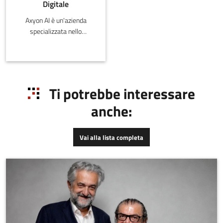
Digitale
Axyon AI è un'azienda
specializzata nello
sviluppo di soluzioni
software basate su Deep
Learning per trading e
asset management.Dal
punto di vista tecnologico,
Ti potrebbe interessare
il vantaggio competitivo è
anche:
rappresentato dalla
piattaforma proprietaria
Axyon Platform, costruita
Vai alla lista completa
specificatamente per
serie temporali
finanziarie. La Axyon
Platform consente la
progettazione e sviluppo
di modelli predittivi basati
su AI/Deep Learning
estremamente accurati.