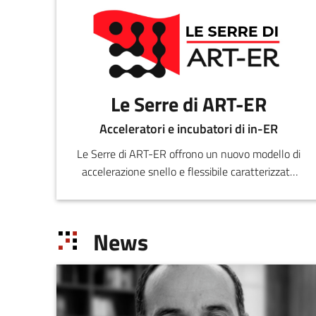
Le Serre di ART-ER
Acceleratori e incubatori di in-ER
Le Serre di ART-ER offrono un nuovo modello di
accelerazione snello e flessibile caratterizzato
da percorsi di accompagnamento che
rispondono ai fabbisogni delle varie fasi di
sviluppo di una startup.
News