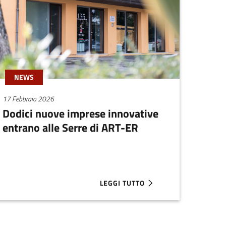
NEWS
17 Febbraio 2026
Dodici nuove imprese innovative
entrano alle Serre di ART-ER
LEGGI TUTTO
AZIENDALE
2026
ABOUT DODICI NUOVE IMPRESE INN