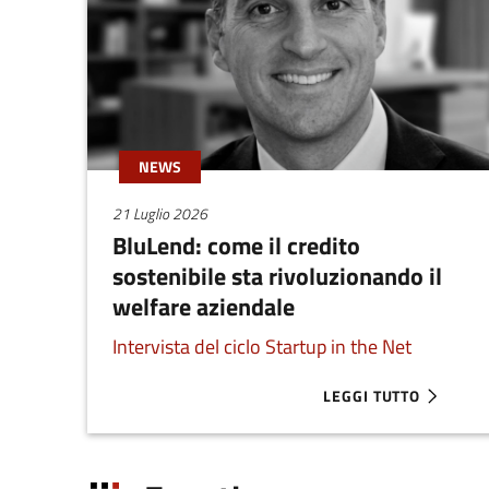
NEWS
21 Luglio 2026
BluLend: come il credito
sostenibile sta rivoluzionando il
welfare aziendale
Intervista del ciclo Startup in the Net
LEGGI TUTTO
ABOUT BLULEND: COM