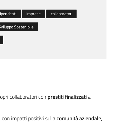
ipendenti
imprese
collaboratori
Sviluppo Sostenibile
ropri collaboratori con
prestiti finalizzati
a
p
con impatti positivi sulla
comunità aziendale
,