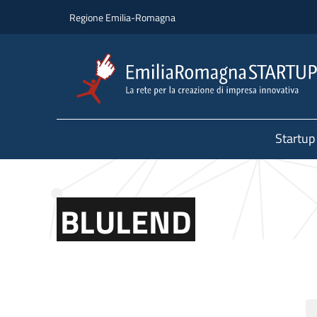
Salta al contenuto principale
Salta al piè di pagina
Regione Emilia-Romagna
Startup
BLULEND