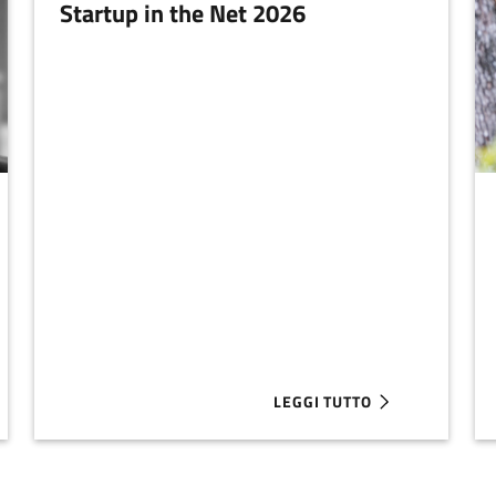
Startup in the Net 2026
LEGGI TUTTO
E IL CREDITO SOSTENIBILE STA RIVOLUZIONANDO IL WELFARE 
ABOUT STARTUP IN THE NET 