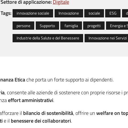
Settore di applicazione:
Digitale
Tags:
innovazione sociale
Innovazione
sociale
ESG
d
persone
Supporto
famiglia
progetti
Energia e 
Industrie della Salute e del Benessere
Innovazione nei Servizi
inanza Etica
che porta un forte supporto ai dipendenti.
ria
, consente alle aziende di sostenere con proprie risorse i p
enza
effort amministrativi
.
rafforzare il
bilancio di sostenibilità
, offrire un
welfare on to
ti
e il
benessere dei collaboratori
.