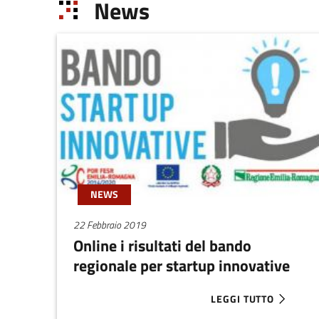
News
NEWS
22 Febbraio 2019
Online i risultati del bando
regionale per startup innovative
LEGGI TUTTO
ABOUT ONLINE I RISU