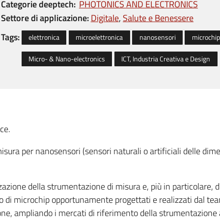
Categorie deeptech
PHOTONICS AND ELECTRONICS
Settore di applicazione:
Digitale
Salute e Benessere
Tags:
elettronica
microelettronica
nanosensori
microchip
Micro- & Nano-electronics
ICT, Industria Creativa e Design
nce.
sura per nanosensori (sensori naturali o artificiali delle di
zazione della strumentazione di misura e, più in particolare, 
zzo di microchip opportunamente progettati e realizzati dal tea
one, ampliando i mercati di riferimento della strumentazione a