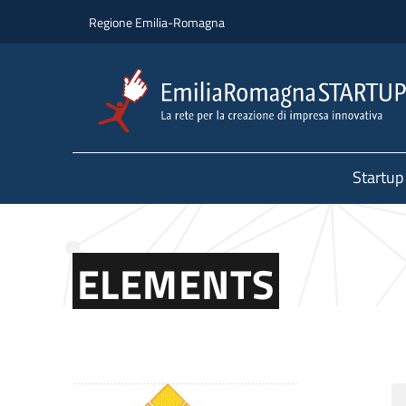
Salta al contenuto principale
Salta al piè di pagina
Regione Emilia-Romagna
Startup
ELEMENTS