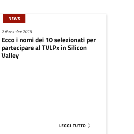
NEWS
2 Novembre 2015
Ecco i nomi dei 10 selezionati per
partecipare al TVLPx in Silicon
Valley
LEGGI TUTTO
EMILIA-ROMAGNA IN SILICON VALLEY: SEGUI GLI AGGIORNAMENT
ABOUT ECCO I NOMI DEI 10 SELEZIO