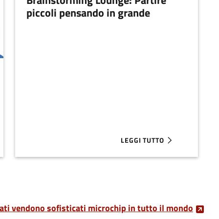
Brainstorming Lounge: Partire
piccoli pensando in grande
LEGGI TUTTO
ING, UN VALIDO STRUMENTO DI RACCOLTA FONDI
ABOUT BRAINSTORMING LOUN
ati vendono sofisticati microchip in tutto il mondo