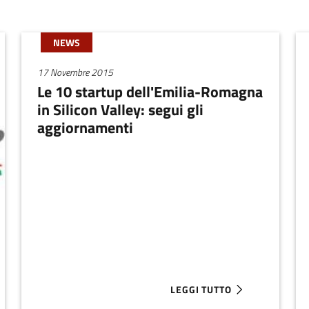
NEWS
17 Novembre 2015
Le 10 startup dell'Emilia-Romagna
in Silicon Valley: segui gli
aggiornamenti
LEGGI TUTTO
LTATI DEL BANDO REGIONALE PER STARTUP INNOVATIVE
ABOUT LE 10 STARTUP DELL'