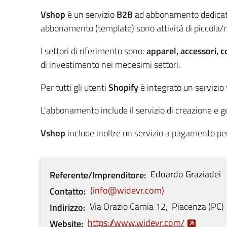
Vshop
è un servizio
B2B
ad abbonamento dedicato a
abbonamento (template) sono attività di piccol
I settori di riferimento sono:
apparel, accessori, c
di investimento nei medesimi settori.
Per tutti gli utenti
Shopify
è integrato un servizio 
L'abbonamento include il servizio di creazione e
Vshop
include inoltre un servizio a pagamento per 
Edoardo
Graziadei
Referente/Imprenditore
info@widevr.com
Contatto
Via Orazio Camia
12
,
Piacenza
(
PC
)
Indirizzo
https://www.widevr.com/
Website