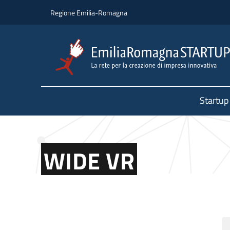
Salta al contenuto principale
Salta al piè di pagina
Regione Emilia-Romagna
Startup
WIDE VR