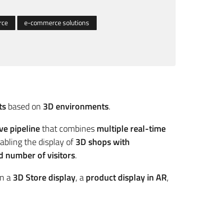
rce
e-commerce solutions
ts
based on
3D environments
.
ve pipeline
that combines
multiple real-time
nabling the display of
3D shops with
d number of visitors
.
n a
3D Store display
, a
product display in AR
,