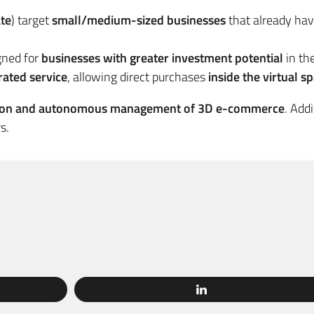
te
) target
small/medium-sized businesses
that already ha
igned for
businesses with greater investment potential
in th
rated service
, allowing direct purchases
inside the virtual s
eation and autonomous management of 3D e-commerce
. Addi
s.