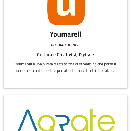
Youmarell
BOLOGNA
2025
Cultura e Creatività, Digitale
Youmarell è una nuova piattaforma di streaming che porta il
mondo dei cantieri edili a portata di mano di tutti. Ispirata dal
dialetto bolognese "umarell" – i signori anziani che, con passione
e curiosità, spesso osservano i cantieri edili – catturiamo il
fenomeno culturale e lo amplifichiamo per un vasto pubblico.