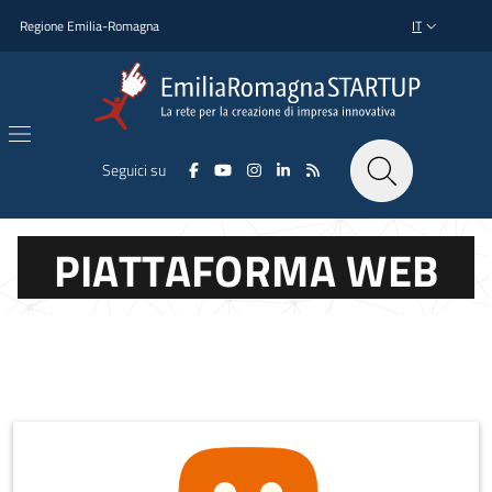
Salta al contenuto principale
Salta al piè di pagina
Regione Emilia-Romagna
IT
SELETTORE L
Seguici su
PIATTAFORMA WEB