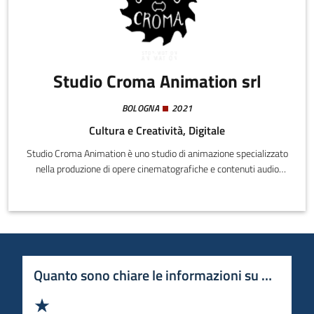
Studio Croma Animation srl
BOLOGNA
2021
Cultura e Creatività, Digitale
Studio Croma Animation è uno studio di animazione specializzato
nella produzione di opere cinematografiche e contenuti audio
video per la pubblicità e il web con la tecnica della stop-motion la
quale viene realizzata mediante una serie di scatti fotografici che
messi in successione conferiscono anima e movimento ad
oggetti o marionette inanimati.Il processo creativo che
contraddistingue i suoi prodotti è caratterizzato dal perfetto mix
tra tecniche di costruzione artigianali, tecnologia e lavorazioni
Quanto sono chiare le informazioni su questa 
digitali.
Valuta 1 stelle su 5