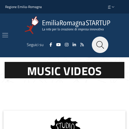
Salta al contenuto principale
Salta al piè di pagina
Regione Emilia-Romagna
IT
SELETTORE L
Seguici su
MUSIC VIDEOS